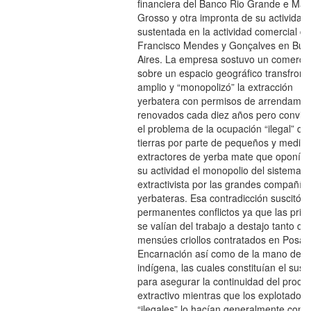
financiera del Banco Rio Grande e Mat
Grosso y otra impronta de su actividad
sustentada en la actividad comercial de
Francisco Mendes y Gonçalves en Bue
Aires. La empresa sostuvo un comerci
sobre un espacio geográfico transfront
amplio y “monopolizó” la extracción
yerbatera con permisos de arrendamie
renovados cada diez años pero convivi
el problema de la ocupación “ilegal” de
tierras por parte de pequeños y media
extractores de yerba mate que oponía
su actividad el monopolio del sistema
extractivista por las grandes compañía
yerbateras. Esa contradicción suscitó
permanentes conflictos ya que las prim
se valían del trabajo a destajo tanto de 
mensúes criollos contratados en Posad
Encarnación así como de la mano de o
indígena, las cuales constituían el sust
para asegurar la continuidad del proce
extractivo mientras que los explotadore
“ilegales” lo hacían generalmente con 