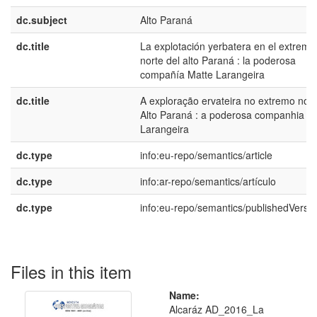
dc.subject
Alto Paraná
dc.title
La explotación yerbatera en el extremo
norte del alto Paraná : la poderosa
compañía Matte Larangeira
dc.title
A exploração ervateira no extremo nort
Alto Paraná : a poderosa companhia M
Larangeira
dc.type
info:eu-repo/semantics/article
dc.type
info:ar-repo/semantics/artículo
dc.type
info:eu-repo/semantics/publishedVersi
Files in this item
Name:
Alcaráz AD_2016_La