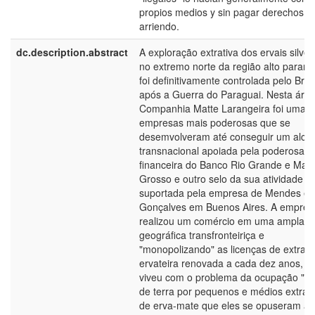
propios medios y sin pagar derechos d
arriendo.
dc.description.abstract
A exploração extrativa dos ervais silves
no extremo norte da região alto paran
foi definitivamente controlada pelo Brasi
após a Guerra do Paraguai. Nesta área
Companhia Matte Larangeira foi uma 
empresas mais poderosas que se
desemvolveram até conseguir um alca
transnacional apoiada pela poderosa el
financeira do Banco Rio Grande e Mat
Grosso e outro selo da sua atividade
suportada pela empresa de Mendes e
Gonçalves em Buenos Aires. A empres
realizou um comércio em uma ampla á
geográfica transfronteiriça e
"monopolizando" as licenças de extraç
ervateira renovada a cada dez anos, 
viveu com o problema da ocupação "ile
de terra por pequenos e médios extrati
de erva-mate que eles se opuseram à 