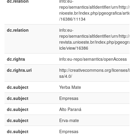
dc.relation
info:eu-
repo/semantics/altIdentifier/urn/http://s
nioeste.br/index.php/pgeografica/articl
/16386/11134
dc.relation
info:eu-
repo/semantics/altIdentifier/urn/http://e-
revista.unioeste.br/index.php/pgeografi
icle/view/16386
dc.rights
info:eu-repo/semantics/openAccess
dc.rights.uri
http://creativecommons.org/licenses/by
sa/4.0/
dc.subject
Yerba Mate
dc.subject
Empresas
dc.subject
Alto Paraná
dc.subject
Erva-mate
dc.subject
Empresas