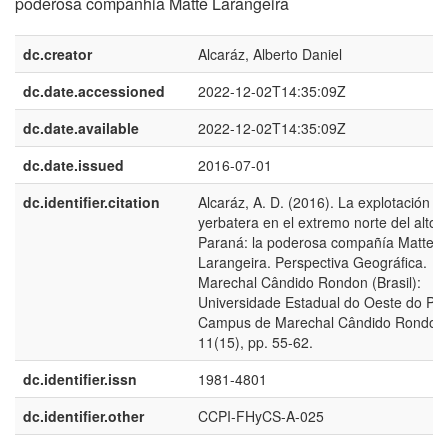
poderosa companhia Matte Larangeira
dc.creator
Alcaráz, Alberto Daniel
dc.date.accessioned
2022-12-02T14:35:09Z
dc.date.available
2022-12-02T14:35:09Z
dc.date.issued
2016-07-01
dc.identifier.citation
Alcaráz, A. D. (2016). La explotación
yerbatera en el extremo norte del alto
Paraná: la poderosa compañía Matte
Larangeira. Perspectiva Geográfica.
Marechal Cândido Rondon (Brasil):
Universidade Estadual do Oeste do Pa
Campus de Marechal Cândido Rondon
11(15), pp. 55-62.
dc.identifier.issn
1981-4801
dc.identifier.other
CCPI-FHyCS-A-025