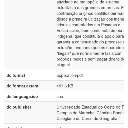
atividade ao monopólio do sistema
extrativista das grandes empresas. Est
contradição originou conflitos permane
desde a primeira utilização dos mensú
crioulos contratados em Posadas e
Encarnación, bem como mão de obra
indígena, que constituía o apoio para
garantir a continuidade do processo de
extração, enquanto que os operadores
"ilegais" que normalmente fazia com o
próprios meios e sem pagar direito de
aluguel.
dc.format
application/pdf
dc.format.extent
457.6 KB
dc.language.iso
spa
dc.publisher
Universidade Estadual do Oeste do Pa
Campus de Marechal Cândido Rondon
Colegiado do Curso de Geografia