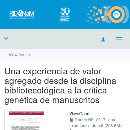
Toggl
navig
View Item
Una experiencia de valor
agregado desde la disciplina
bibliotecológica a la crítica
genética de manuscritos
View/
Open
García NE_2017_Una
experiencia de.pdf (208.6Kb)