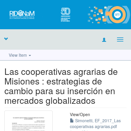
Toggl
navig
View Item
Las cooperativas agrarias de
Misiones : estrategias de
cambio para su inserción en
mercados globalizados
View/
Open
Simonetti, EF_2017_Las
cooperativas agrarias.pdf