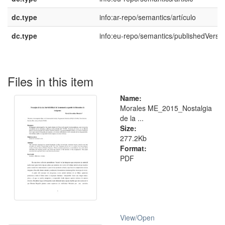
dc.type
info:ar-repo/semantics/artículo
dc.type
info:eu-repo/semantics/publishedVersi
Files in this item
Name:
Morales ME_2015_Nostalgia
de la ...
Size:
277.2Kb
Format:
PDF
View/
Open