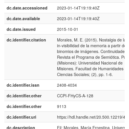
dc.date.accessioned
2023-01-14T19:19:40Z
dc.date.available
2023-01-14T19:19:40Z
dc.date.issued
2015-10-01
dc.identifier.citation
Morales, M. E. (2015). Nostalgia de la l
in-visibilidad de la memoria a partir de
binomios de imágenes. Continuidades:
Revista el Programa de Semiótica. Po
(Misiones): Universidad Nacional de
Misiones. Facultad de Humanidades y
Ciencias Sociales; (2), pp. 1-6.
dc.identifier.issn
2408-4034
dc.identifier.other
CCPI-FHyCS-A-128
dc.identifier.other
9113
dc.identifier.uri
https://hdl.handle.net/20.500.12219/42
dc.description
Fil: Morales, María Ernestina. Universi