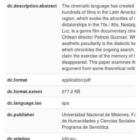
dc.description.abstract
The cinematic language has created
hundreds of films in the Latin American
region, which evoke the atrocities of mil
dictatorships in the 70s / 80s. Nostalgia
Luz, is a genre film documentary cine
Chilean director Patricio Guzman. Who
aesthetic peculiarity is the dialectic key 
which chronicles the ongoing search, a
claim the exercise of the memory of the
disappeared. This paper examines the
argument from some theoretical notion
dc.format
application/pdf
dc.format.extent
277.2 KB
dc.language.iso
spa
dc.publisher
Universidad Nacional de Misiones. Fac
de Humanidades y Ciencias Sociales.
Programa de Semiótica
dc.relation
info:eu-