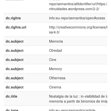
repo/semantics/altIdentifier/url/https://r
ntinuidades.wordpress.com/2-2/
dc.rights
info:eu-repo/semantics/openAccess
dc.rights.uri
http://creativecommons.org/licenses/by
sa/4.0/
dc.subject
Memoria
dc.subject
Otredad
dc.subject
Cine
dc.subject
Memory
dc.subject
Otherness
dc.subject
Cinema
dc.title
Nostalgia de la luz : in-visibilidad de la
memoria a partir de binomios de imág
dc.type
info:eu-repo/semantics/article