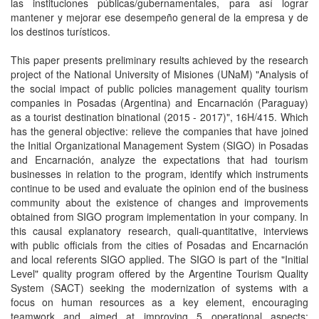
las instituciones públicas/gubernamentales, para así lograr
mantener y mejorar ese desempeño general de la empresa y de
los destinos turísticos.
This paper presents preliminary results achieved by the research
project of the National University of Misiones (UNaM) "Analysis of
the social impact of public policies management quality tourism
companies in Posadas (Argentina) and Encarnación (Paraguay)
as a tourist destination binational (2015 - 2017)", 16H/415. Which
has the general objective: relieve the companies that have joined
the Initial Organizational Management System (SIGO) in Posadas
and Encarnación, analyze the expectations that had tourism
businesses in relation to the program, identify which instruments
continue to be used and evaluate the opinion end of the business
community about the existence of changes and improvements
obtained from SIGO program implementation in your company. In
this causal explanatory research, quali-quantitative, interviews
with public officials from the cities of Posadas and Encarnación
and local referents SIGO applied. The SIGO is part of the "Initial
Level" quality program offered by the Argentine Tourism Quality
System (SACT) seeking the modernization of systems with a
focus on human resources as a key element, encouraging
teamwork and aimed at improving 5 operational aspects: