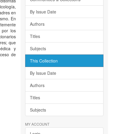
istintas
ología,
By Issue Date
padres en
ismo. En
Authors
rtemente
 por los
Titles
ionarios
ores; que
médica y
Subjects
oceso de
This Collection
By Issue Date
Authors
Titles
Subjects
MY ACCOUNT
Login