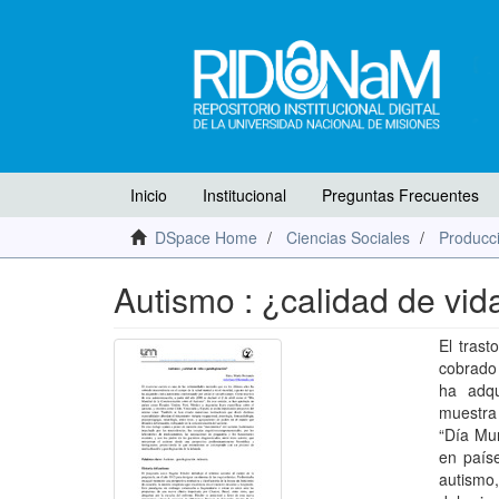
Inicio
Institucional
Preguntas Frecuentes
DSpace Home
Ciencias Sociales
Producci
Autismo : ¿calidad de vid
El trast
cobrado 
ha adqu
muestra 
“Día Mun
en país
autismo