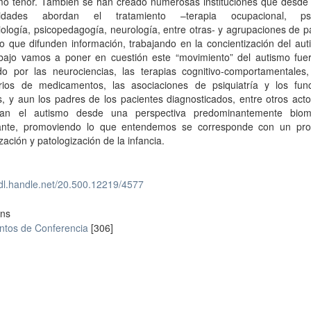
mo tenor. También se han creado numerosas instituciones que desde d
alidades abordan el tratamiento –terapia ocupacional, psic
ología, psicopedagogía, neurología, entre otras- y agrupaciones de 
 que difunden información, trabajando en la concientización del aut
abajo vamos a poner en cuestión este “movimiento” del autismo fue
do por las neurociencias, las terapias cognitivo-comportamentales,
orios de medicamentos, las asociaciones de psiquiatría y los func
s, y aun los padres de los pacientes diagnosticados, entre otros act
etan el autismo desde una perspectiva predominantemente bio
zante, promoviendo lo que entendemos se corresponde con un pr
zación y patologización de la infancia.
hdl.handle.net/20.500.12219/4577
ons
tos de Conferencia
[306]