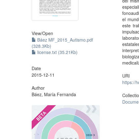
del mis
especi
fonoaudi
el mundo
este tr
impulsa
View/
Open
laborat
Báez MF_2015_Autismo.pdf
estatale
(328.3Kb)
interpr
license.txt (35.21Kb)
biologi
medicali
Date
2015-12-11
URI
https://
Author
Báez, María Fernanda
Collecti
Documen
?