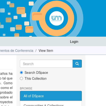
Login
entos de Conferencia
View Item
Search DSpace
 años ha
o tal que
This Collection
po. Como
l como el
BROWSE
 aprobado
All of DSpace
sobre el
royectos
Communities & Collections