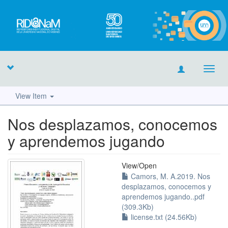
Toggl
navig
View Item
Nos desplazamos, conocemos
y aprendemos jugando
View/
Open
Camors, M. A.2019. Nos
desplazamos, conocemos y
aprendemos jugando..pdf
(309.3Kb)
license.txt (24.56Kb)