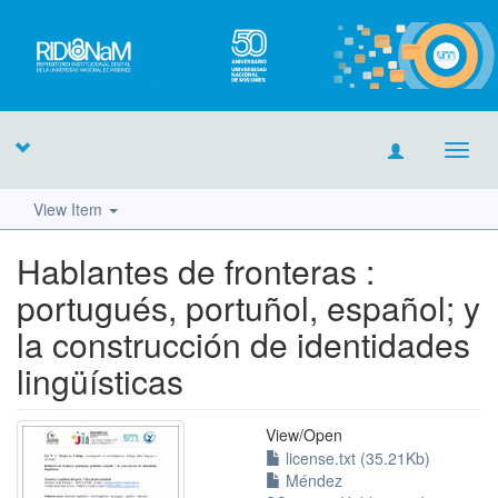
Toggl
navig
View Item
Hablantes de fronteras :
portugués, portuñol, español; y
la construcción de identidades
lingüísticas
View/
Open
license.txt (35.21Kb)
Méndez