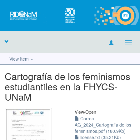
Toggl
navig
View Item
Cartografía de los feminismos
estudiantiles en la FHYCS-
UNaM
View/
Open
Correa
AG_2024_Cartografia de los
feminismos.pdf (180.9Kb)
license.txt (35.21Kb)