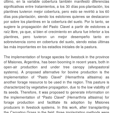
último, en la variable cobertura también manifestó diferencias
significativas entre tratamientos, a los 30 días pos-plantación, los
plantines tuvieron mejor cobertura, pero esto se revirtió a los 60
días pos-plantación, siendo los estolones quienes se destacaron
por sobre los plantines en la cobertura del suelo. Por lo tanto, se
sugiere la propagación del Pasto Clavel a partir de estolones a
raíz libre, ya que, si bien el crecimiento en altura fue inferior a los
plantines, pero tuvieron un mejor desempeño tanto en
sobrevivencia como en cobertura del suelo, siendo estas últimas
las más importantes en los estadios iniciales de la pastura.
The implementation of forage species for livestock in the province
of Misiones, Argentina, has been booming in recent years, both in
open-air production and under tree canopy (silvopastoral
systems). A proposed alternative for bovine production is the
implementation of "Pasto Clavel" (Hemarthria altissima) as
another forage resource to be used in the region. This pasture is
characterized by vegetative propagation, due to the low viability of
its seeds. Therefore, it was proposed to generate information on
the implementation of "Pasto Clavel" (Hemarthria altissima) for
forage production and facilitate its adoption by Misiones
producers in livestock systems. In this work, after transplanting
the Carnation Grass in the field, three implantation methods were