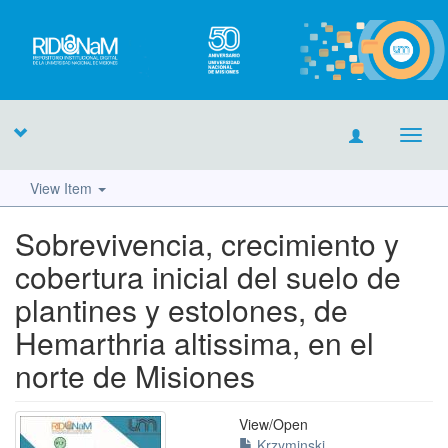
Toggl
navig
View Item
Sobrevivencia, crecimiento y
cobertura inicial del suelo de
plantines y estolones, de
Hemarthria altissima, en el
norte de Misiones
View/
Open
Krzyminski