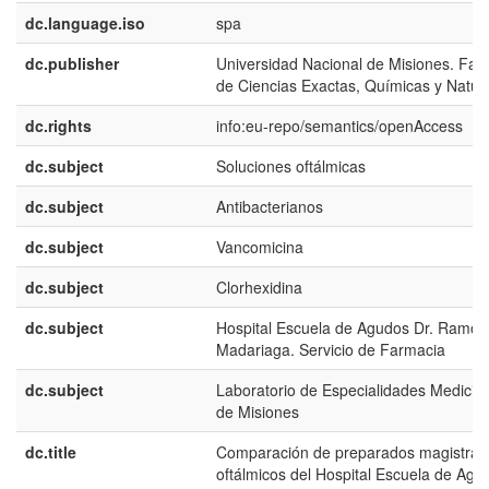
dc.language.iso
spa
dc.publisher
Universidad Nacional de Misiones. Fac
de Ciencias Exactas, Químicas y Natur
dc.rights
info:eu-repo/semantics/openAccess
dc.subject
Soluciones oftálmicas
dc.subject
Antibacterianos
dc.subject
Vancomicina
dc.subject
Clorhexidina
dc.subject
Hospital Escuela de Agudos Dr. Ramón
Madariaga. Servicio de Farmacia
dc.subject
Laboratorio de Especialidades Medicin
de Misiones
dc.title
Comparación de preparados magistral
oftálmicos del Hospital Escuela de Agu