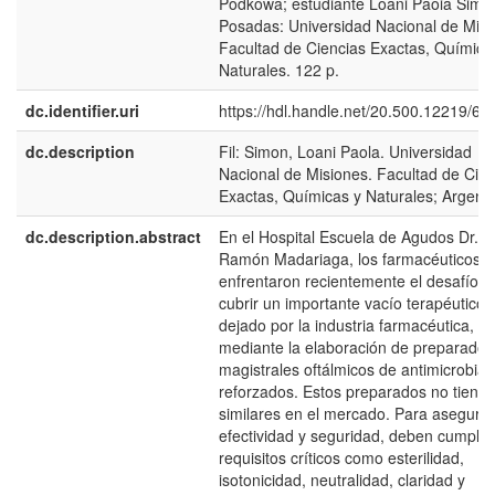
Podkowa; estudiante Loani Paoia Simo
Posadas: Universidad Nacional de Misi
Facultad de Ciencias Exactas, Química
Naturales. 122 p.
dc.identifier.uri
https://hdl.handle.net/20.500.12219/61
dc.description
Fil: Simon, Loani Paola. Universidad
Nacional de Misiones. Facultad de Cien
Exactas, Químicas y Naturales; Argenti
dc.description.abstract
En el Hospital Escuela de Agudos Dr.
Ramón Madariaga, los farmacéuticos
enfrentaron recientemente el desafío d
cubrir un importante vacío terapéutico
dejado por la industria farmacéutica,
mediante la elaboración de preparados
magistrales oftálmicos de antimicrobia
reforzados. Estos preparados no tiene
similares en el mercado. Para asegurar
efectividad y seguridad, deben cumplir
requisitos críticos como esterilidad,
isotonicidad, neutralidad, claridad y