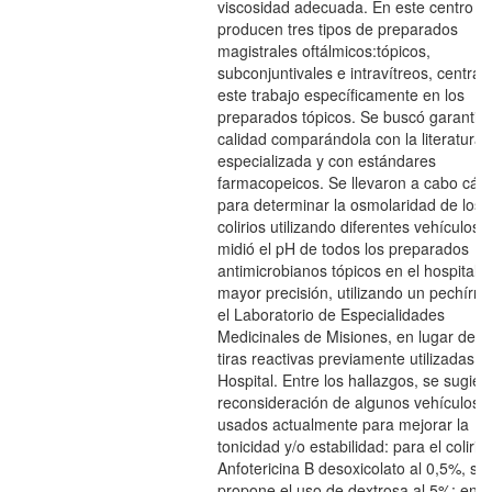
viscosidad adecuada. En este centro s
producen tres tipos de preparados
magistrales oftálmicos:tópicos,
subconjuntivales e intravítreos, centrá
este trabajo específicamente en los
preparados tópicos. Se buscó garantiza
calidad comparándola con la literatura
especializada y con estándares
farmacopeicos. Se llevaron a cabo cálc
para determinar la osmolaridad de los
colirios utilizando diferentes vehículos, 
midió el pH de todos los preparados
antimicrobianos tópicos en el hospital 
mayor precisión, utilizando un pechírre
el Laboratorio de Especialidades
Medicinales de Misiones, en lugar de l
tiras reactivas previamente utilizadas e
Hospital. Entre los hallazgos, se sugiere
reconsideración de algunos vehículos
usados actualmente para mejorar la
tonicidad y/o estabilidad: para el colirio
Anfotericina B desoxicolato al 0,5%, se
propone el uso de dextrosa al 5%; en e