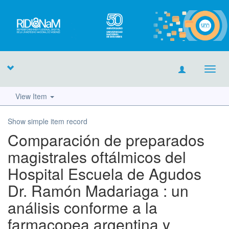
Toggl
navig
View Item
Show simple item record
Comparación de preparados
magistrales oftálmicos del
Hospital Escuela de Agudos
Dr. Ramón Madariaga : un
análisis conforme a la
farmacopea argentina y