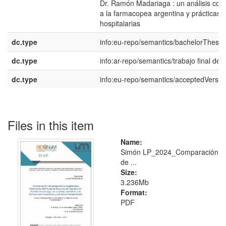
Dr. Ramón Madariaga : un análisis con
a la farmacopea argentina y prácticas
hospitalarias
dc.type
info:eu-repo/semantics/bachelorThesis
dc.type
info:ar-repo/semantics/trabajo final de 
dc.type
info:eu-repo/semantics/acceptedVersio
Files in this item
Name:
Simón LP_2024_Comparación
de ...
Size:
3.236Mb
Format:
PDF