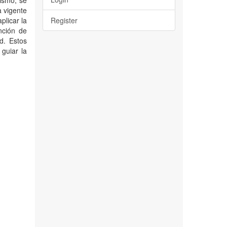
mismo, se
a vigente
plicar la
Register
nción de
d. Estos
guiar la