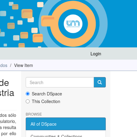
Login
ados
View Item
 de
tria
Search DSpace
This Collection
BROWSE
ados sólo
ulatorio,
All of DSpace
a resulta
 por ello
Communities & Collections