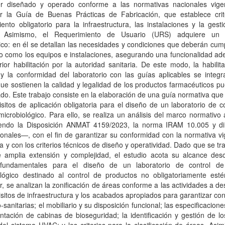
r diseñado y operado conforme a las normativas nacionales vige
lar la Guía de Buenas Prácticas de Fabricación, que establece crit
ento obligatorio para la infraestructura, las instalaciones y la gest
. Asimismo, el Requerimiento de Usuario (URS) adquiere un 
ico: en él se detallan las necesidades y condiciones que deberán cump
cio como los equipos e instalaciones, asegurando una funcionalidad a
rior habilitación por la autoridad sanitaria. De este modo, la habilit
 la conformidad del laboratorio con las guías aplicables se integ
que sostienen la calidad y legalidad de los productos farmacéuticos p
do. Este trabajo consiste en la elaboración de una guía normativa que 
isitos de aplicación obligatoria para el diseño de un laboratorio de c
microbiológico. Para ello, se realiza un análisis del marco normativo 
endo la Disposición ANMAT 4159/2023, la norma IRAM 10.005 y dir
ionales—, con el fin de garantizar su conformidad con la normativa v
a y con los criterios técnicos de diseño y operatividad. Dado que se tr
 amplia extensión y complejidad, el estudio acota su alcance desc
fundamentales para el diseño de un laboratorio de control de
ológico destinado al control de productos no obligatoriamente estér
ar, se analizan la zonificación de áreas conforme a las actividades a des
isitos de infraestructura y los acabados apropiados para garantizar co
o-sanitarias; el mobiliario y su disposición funcional; las especificacione
tación de cabinas de bioseguridad; la identificación y gestión de l