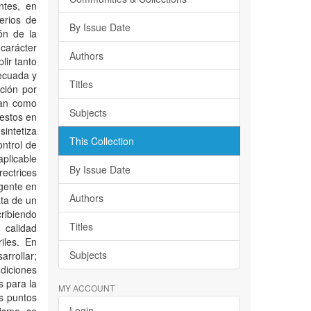
ntes, en
erios de
By Issue Date
ión de la
carácter
Authors
lir tanto
decuada y
Titles
ación por
ran como
Subjects
uestos en
sintetiza
This Collection
ontrol de
aplicable
By Issue Date
ectrices
igente en
Authors
ata de un
ribiendo
Titles
 calidad
iles. En
Subjects
arrollar;
ndiciones
s para la
MY ACCOUNT
os puntos
Login