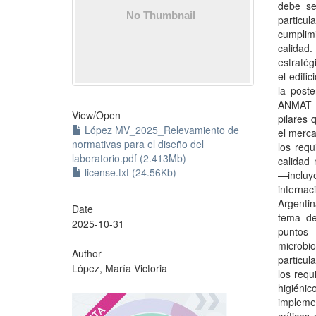
debe se
particu
cumplimi
calidad
estratég
el edifi
la poste
ANMAT y
View/
Open
pilares 
López MV_2025_Relevamiento de
el merca
normativas para el diseño del
los requ
laboratorio.pdf (2.413Mb)
calidad 
license.txt (24.56Kb)
—incluy
internac
Argentin
Date
tema de
2025-10-31
puntos 
microbi
Author
particul
López, María Victoria
los requ
higiénic
?
implemen