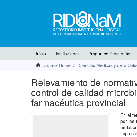
Inicio
Institucional
Preguntas Frecuentes
DSpace Home
Ciencias Médicas y de la Salu
Relevamiento de normativa
control de calidad microb
farmacéutica provincial
En el te
por las 
un labor
impresci