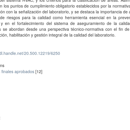
 del sistema HVAC; y los criterios para la clasificación de áreas. Asi
n los puntos de cumplimiento obligatorio establecidos por la normativ
ión con la señalización del laboratorio, y se destaca la importancia de a
 de riesgos para la calidad como herramienta esencial en la preve
 y en el fortalecimiento del sistema de aseguramiento de la calida
s se abordan desde una perspectiva técnico-normativa con el fin de 
ción, habilitación y gestión integral de la calidad del laboratorio.
hdl.handle.net/20.500.12219/6250
ons
 finales aprobados
[12]
: