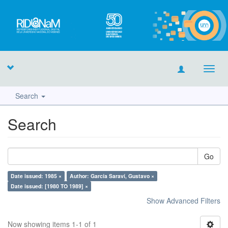
Toggl
navig
Search
Search
Go
Date issued: 1985 ×
Author: García Saraví, Gustavo ×
Date issued: [1980 TO 1989] ×
Show Advanced Filters
Now showing items 1-1 of 1