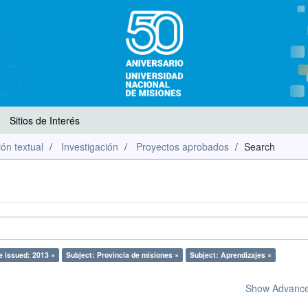
Sitios de Interés
ón textual
Investigación
Proyectos aprobados
Search
e issued: 2013 ×
Subject: Provincia de misiones ×
Subject: Aprendizajes ×
Show Advanced