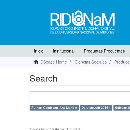
Inicio
Institucional
Preguntas Frecuentes
DSpace Home
Ciencias Sociales
Producci
Search
Author: Camblong, Ana María ×
Date issued: 2014 ×
Subject: I
Now showing items 1-1 of 1