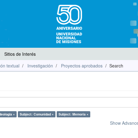
Sitios de Interés
ón textual
Investigación
Proyectos aprobados
Search
deología ×
Subject: Comunidad ×
Subject: Memoria ×
Show Advanced