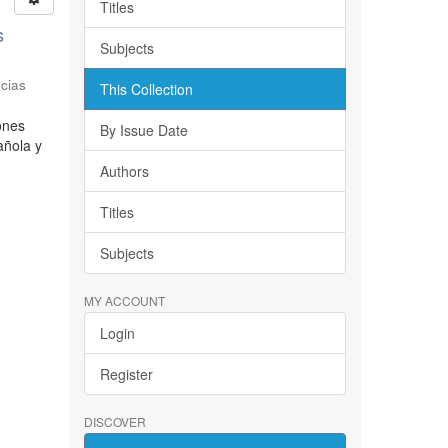
Titles
s
Subjects
cias
This Collection
iones
By Issue Date
añola y
Authors
Titles
Subjects
MY ACCOUNT
Login
Register
DISCOVER