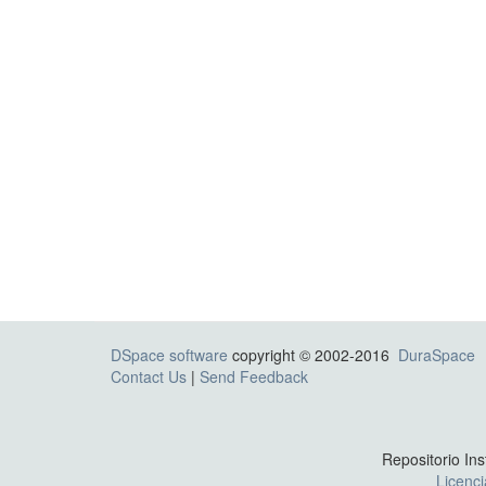
DSpace software
copyright © 2002-2016
DuraSpace
Contact Us
|
Send Feedback
Repositorio Ins
Licenc