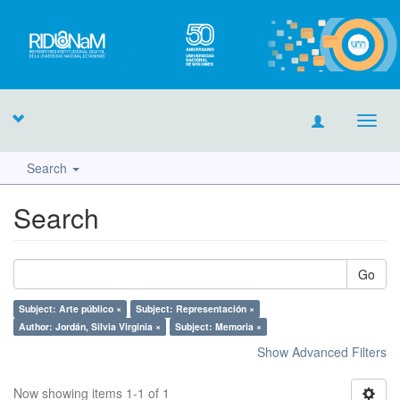
Toggl
navig
Search
Search
Go
Subject: Arte público ×
Subject: Representación ×
Author: Jordán, Silvia Virginia ×
Subject: Memoria ×
Show Advanced Filters
Now showing items 1-1 of 1