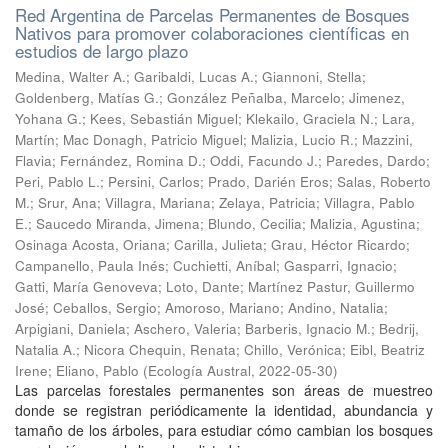
Red Argentina de Parcelas Permanentes de Bosques
Nativos para promover colaboraciones científicas en
estudios de largo plazo
Medina, Walter A.; Garibaldi, Lucas A.; Giannoni, Stella;
Goldenberg, Matías G.; González Peñalba, Marcelo; Jimenez,
Yohana G.; Kees, Sebastián Miguel; Klekailo, Graciela N.; Lara,
Martín; Mac Donagh, Patricio Miguel; Malizia, Lucio R.; Mazzini,
Flavia; Fernández, Romina D.; Oddi, Facundo J.; Paredes, Dardo;
Peri, Pablo L.; Persini, Carlos; Prado, Darién Eros; Salas, Roberto
M.; Srur, Ana; Villagra, Mariana; Zelaya, Patricia; Villagra, Pablo
E.; Saucedo Miranda, Jimena; Blundo, Cecilia; Malizia, Agustina;
Osinaga Acosta, Oriana; Carilla, Julieta; Grau, Héctor Ricardo;
Campanello, Paula Inés; Cuchietti, Aníbal; Gasparri, Ignacio;
Gatti, María Genoveva; Loto, Dante; Martínez Pastur, Guillermo
José; Ceballos, Sergio; Amoroso, Mariano; Andino, Natalia;
Arpigiani, Daniela; Aschero, Valeria; Barberis, Ignacio M.; Bedrij,
Natalia A.; Nicora Chequin, Renata; Chillo, Verónica; Eibl, Beatriz
Irene; Eliano, Pablo
(
Ecología Austral
,
2022-05-30
)
Las parcelas forestales permanentes son áreas de muestreo
donde se registran periódicamente la identidad, abundancia y
tamaño de los árboles, para estudiar cómo cambian los bosques