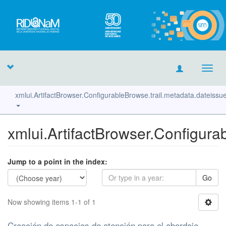
Toggl
navig
xmlui.ArtifactBrowser.ConfigurableBrowse.trail.metadata.dateiss
xmlui.ArtifactBrowser.Configura
Jump to a point in the index:
Go
Now showing items 1-1 of 1
Creación de espacios de atención para el abordaje