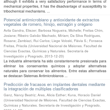
although it exhibits a very satisfactory performance in terms of
mechanical properties, it has the disadvantage of susceptibility to
tribochemical mechanisms. ...
Potencial antimicrobiano y antioxidante de extractos
vegetales de romero, hinojo, estragón y orégano
Avila Gandra, Eliezer; Barbosa Nogueira, Michelle; Freitas Chim,
Josiane; Ribeiro Galvão Machado, Míriam; Da Silva Rodrigues,
Rosane; Zambiazi, Rui Carlos; Liege Voloski, Flávia S.; Fonseca
Freitas, Priscila
(
Universidad Nacional de Misiones. Facultad de
Ciencias Exactas, Químicas y Naturales. Secretaría de
Investigación y Posgrado
,
2013-12-20
)
La industria alimentaria ha sido constantemente presionada para
eliminar los conservantes químicos y adoptar alternativas
naturales para conservar los alimentos. Entre estas alternativas
se destacan Sistemas Antimicrobianos ...
Predicción de fracasos en implantes dentales mediante
la integración de múltiples clasificadores
Ganz, Nancy Beatriz; Ares, Alicia Esther; Kuna, Horacio Daniel
(
Universidad Nacional de Misiones. Facultad de Ciencias Exactas,
Químicas y Naturales. Secretaria de Investigación y Posgrado
,