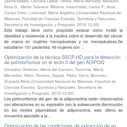
Zacharzewski, Carolina Leslia; Tibolla, María Marinela; Marquez,
Nora G.; Martin Talavera, Bibiana; Insaurralde, Carlos F.; Arce,
Carlos Omar; Lorenzati, María Angélica
(
Universidad Nacional de
Misiones. Facultad de Ciencias Exactas, Químicas y Naturales.
Secretaría de Investigación y Posgrado
,
2016-12-20
)
Este trabajo tiene como propósito evaluar cómo incide la
obesidad y resistencia a la insulina sobre el desarrollo del cáncer
de mama en mujeres menopáusicas y no menopáusicas.Se
estudiaron 101 pacientes; 49 mujeres con ...
Optimización de la técnica SSCP-HD para la detección
de polimorfismos en el exón 3 del gen ADIPOQ
González Giménez, María del Carmen; Tiscornia, María
Mercedes; Hahn, Romina; Zapata, Pedro Darío; Bonneau,
Graciela Alicia
(
Universidad Nacional de Misiones. Facultad de
Ciencias Exactas, Químicas y Naturales. Secretaría de
Investigación y Posgrado
,
2012-12-20
)
Los polimorfismos del gen de la adiponectina están relacionados
con alteraciones en su expresión con la subsecuente disminución
en los niveles plasmáticos de adiponectina, esto último se
encuentra asociado a la ...
Optimización de las condiciones de extracción de un