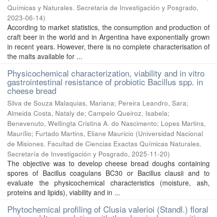
Químicas y Naturales. Secretaria de Investigación y Posgrado
,
2023-06-14
)
According to market statistics, the consumption and production of
craft beer in the world and in Argentina have exponentially grown
in recent years. However, there is no complete characterisation of
the malts available for ...
Physicochemical characterization, viability and in vitro
gastrointestinal resistance of probiotic Bacillus spp. in
cheese bread
Silva de Souza Malaquias, Mariana; Pereira Leandro, Sara;
Almeida Costa, Nataly de; Campelo Queiroz, Isabela;
Benevenuto, Wellingta Cristina A. do Nascimento; Lopes Martins,
Maurílio; Furtado Martins, Eliane Mauricio
(
Universidad Nacional
de Misiones. Facultad de Ciencias Exactas Químicas Naturales.
Secretaría de Investigación y Posgrado
,
2025-11-20
)
The objective was to develop cheese bread doughs containing
spores of Bacillus coagulans BC30 or Bacillus clausii and to
evaluate the physicochemical characteristics (moisture, ash,
proteins and lipids), viability and in ...
Phytochemical profiling of Clusia valerioi (Standl.) floral