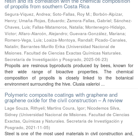
resin and Its correlation with the chemical composition
of propolis from southern Costa Rica
Segura-Víquez, Andrea; Soto-Fallas, Roy M.; Borbón-Alpízar,
Henry; Umaña-Rojas, Eduardo; Zamora-Fallas, Gabriel; Sánchez-
Chaves, Luis; Fallas-Matamoros, Natalia; Montenegro-Hidalgo,
Víctor; Alfaro-Alarcón, Alejandro; Guevara-González, Mariana;
Romero-Vega, Luis; Loaiza-Montoya, Randall; Picado-Canales,
Natalin; Barrantes-Murillo Erika
(
Universidad Nacional de
Misiones. Facultad de Ciencias Exactas Químicas Naturales.
Secretaría de Investigación y Posgrado
,
2025-06-23
)
Propolis are resinous byproducts produced by bees, known for
their wide range of bioactive properties. The chemical
composition of propolis is closely linked to the botanical
environment surrounding the hive. Clusia valerioi ...
Polymeric composite coatings with graphene and
graphene oxide for the civil construction – A review
Lage Souza, Rithyeli; Martins Coura, Igor; Nicodemos Silva,
Sidney
(
Universidad Nacional de Misiones. Facultad de Ciencias
Exactas, Químicas y Naturales. Secretaria de Investigación y
Posgrado
,
2021-11-05
)
Steel is one of the most used materials in civil construction and,