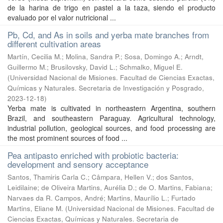
de la harina de trigo en pastel a la taza, siendo el producto
evaluado por el valor nutricional ...
Pb, Cd, and As in soils and yerba mate branches from
different cultivation areas
Martín, Cecilia M.; Molina, Sandra P.; Sosa, Domingo A.; Arndt,
Guillermo M.; Brusilovsky, David L.; Schmalko, Miguel E.
(
Universidad Nacional de Misiones. Facultad de Ciencias Exactas,
Químicas y Naturales. Secretaria de Investigación y Posgrado
,
2023-12-18
)
Yerba mate is cultivated in northeastern Argentina, southern
Brazil, and southeastern Paraguay. Agricultural technology,
industrial pollution, geological sources, and food processing are
the most prominent sources of food ...
Pea antipasto enriched with probiotic bacteria:
development and sensory acceptance
Santos, Thamiris Carla C.; Câmpara, Hellen V.; dos Santos,
Leidilaine; de Oliveira Martins, Aurélia D.; de O. Martins, Fabiana;
Narvaes da R. Campos, André; Martins, Maurílio L.; Furtado
Martins, Eliane M.
(
Universidad Nacional de Misiones. Facultad de
Ciencias Exactas, Químicas y Naturales. Secretaria de