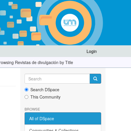
Login
rowsing Revistas de divulgación by Title
Search DSpace
This Community
BROWSE
All of DSpace
Communities & Collections