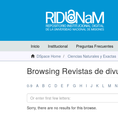
Inicio
Institucional
Preguntas Frecuentes
DSpace Home
Ciencias Naturales y Exactas
Browsing Revistas de divu
0-9
A
B
C
D
E
F
G
H
I
J
K
L
M
N
Sorry, there are no results for this browse.