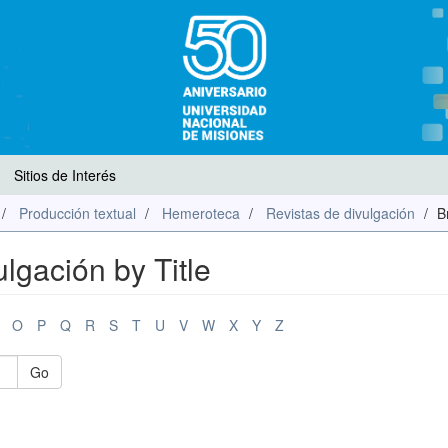
Sitios de Interés
Producción textual
Hemeroteca
Revistas de divulgación
B
lgación by Title
O
P
Q
R
S
T
U
V
W
X
Y
Z
Go