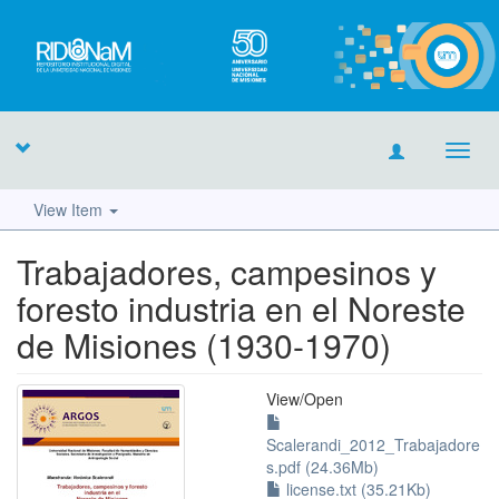
Toggl
navig
View Item
Trabajadores, campesinos y
foresto industria en el Noreste
de Misiones (1930-1970)
View/
Open
Scalerandi_2012_Trabajadore
s.pdf (24.36Mb)
license.txt (35.21Kb)