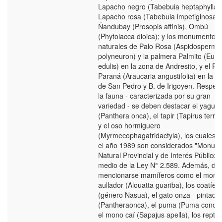
Lapacho negro (Tabebuia heptaphylla),
Lapacho rosa (Tabebuia impetiginosa),
Ñandubay (Prosopis affinis), Ombú
(Phytolacca dioica); y los monumentos
naturales de Palo Rosa (Aspidosperma
polyneuron) y la palmera Palmito (Eute
edulis) en la zona de Andresito, y el Pi
Paraná (Araucaria angustifolia) en la z
de San Pedro y B. de Irigoyen. Respec
la fauna - caracterizada por su gran
variedad - se deben destacar el yaguar
(Panthera onca), el tapir (Tapirus terres
y el oso hormiguero
(Myrmecophagatridactyla), los cuales 
el año 1989 son considerados "Monum
Natural Provincial y de Interés Público",
medio de la Ley N° 2.589. Además, de
mencionarse mamíferos como el mono
aullador (Alouatta guariba), los coatíes
(género Nasua), el gato onza - pintada
(Pantheraonca), el puma (Puma concol
el mono caí (Sapajus apella), los reptil