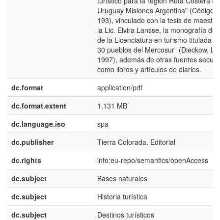
turístico para la región Ruta Costera de
Uruguay Misiones Argentina” (Código 
193), vinculado con la tesis de maestrí
la Lic. Elvira Lansse, la monografía de
de la Licenciatura en turismo titulada “
30 pueblos del Mercosur” (Dieckow, L.;
1997), además de otras fuentes secun
como libros y artículos de diarios.
dc.format
application/pdf
dc.format.extent
1.131 MB
dc.language.iso
spa
dc.publisher
Tierra Colorada. Editorial
dc.rights
info:eu-repo/semantics/openAccess
dc.subject
Bases naturales
dc.subject
Historia turística
dc.subject
Destinos turísticos