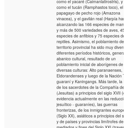
como el yacaré (Caimanlatirostris), y a
como el tucán (Ramphastos toco), el
papagayo de pecho rojo (Amazona
vinacea), y el gavilán real (Harpía harpy
alcanzando las 166 especies de mamíf
y más de 500 variedades de aves, 45
especies de anfibios y 75 especies de
reptiles. Asimismo, el poblamiento del
territorio provincial ha sido muy diverso
diferentes períodos históricos, genera
abanico cultural, resultado de un
poblamiento inicial de aborígenes de
diversas culturas: Alto paranaenses, U
Eldorandenses y luego de la Nación Tu
guaraní y Kaningangs. Más tarde, la ll
de los sacerdotes de la Compañía de 
(Jesuitas) a principios del siglo XVII (q
evidencia actualmente en las reduccio
jesuítico - guaraníes), las guerras
fronterizas, de los inmigrantes europeo
(Siglo XX), asiáticos a principios del sig
y de países y provincias limítrofes des
mediados y fines del Siglo XXI (trayend