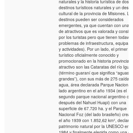
naturales y la historia turística de dos
destinos turísticos naturales y un desti
cultural de la provincia de Misiones. Lo
destinos pueden ser considerados
emergentes, ya que cuentan con una o
de atractivos que es valorada y consid
por los turistas pero que tienen todavía
problemas de infraestructura, equipam
y actividades). Por un lado, el primer d
turístico oficialmente conocido y
promocionado en la historia provincial,
atractivo son las Cataratas del río Igua
(término guaraní que significa “aguas
grandes”), con sus más de 275 caídas
agua, área declarada Parque Nacional 
lado argentino en el año 1934 (es el
segundo parque nacional argentino cr
después del Nahuel Huapi) con una
superficie de 67.720 ha. y el Parque
Nacional Foz (del lado brasileño) crea
el año 1939 con 1.852,62 km², declara
patrimonio natural por la UNESCO en e
1984 y finalmente elegida como una de