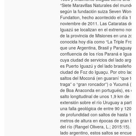
“Siete Maravillas Naturales del mundo”
según la fundación suiza Seven Wonde
Fundation, hecho acontecido el día 11 
noviembre de 2011. Las Cataratas del 
Iguazú se localizan en el extremo noro
de la provincia de Misiones en una zon
conocida hoy día como “La Triple Front
que une Argentina, Brasil y Paraguay (
confluencia de los ríos Paraná e Iguazú
cuya ciudad de servicios del lado argen
es Puerto Iguazú y del lado brasileño e
ciudad de Foz do Iguaçu. Por otro lado,
saltos del Moconá (en guaraní “que tod
traga” o “gran roncador”) o Yucumá (un
de Boa Anaconda en portugués), es el 
salto longitudinal de unos 1,9 km de
extensión sobre el río Uruguay a partir
una falla geológica de entre 90 y 120 
de profundidad con saltos de hasta 15
metros de altura en épocas de gran ba
del río (Rangel Olivera, L.; 2015:15). En
lado argentino, estos saltos se encuent