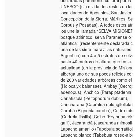
declaradas patrimonio cultural por la
UNESCO (sin olvidar los restos en las
localidades de Apóstoles, San Javier,
Concepción de la Sierra, Mártires, San
Corpus y Posadas). A todos estos atrac
los une la llamada “SELVA MISIONERA,
bosque atlántico, selva Paranense o “
atlántica” (recientemente declarada c
una de las siete maravillas naturales d
Argentina) con 4 a 5 estratos de selva 
hasta 40 metros de altura, que en la
actualidad (en la provincia de Misiones
alberga uno de sus pocos relictos con
de 200 variedades arbóreas como el Al
(Holocalyx balansae), Ambay (Cecropi
adenopus), Anchico (Parapiptadenia rig
Canafístula (Peltophorum dubium),
Cancharana (Cabralea oblongifoliola),
Carobá (Bignonia caroba), Cedro misio
(Cedrela fissilis), Ceibo (Erythrina crista
galli), Jacarandá (Jacaranda mimosifoli
Lapacho amarillo (Tabebuia serratifolia)
Lapacho blanco (Tabebuia roseo-alba),