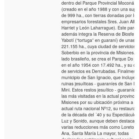
dentro del Parque Provincial Moconá
(creado en el año 1988 y con una super
de 999 ha., con tierras donadas por los
empresarios forestales Sres. Juan Albe
Harriet y León Laharrague). Este parq
además integra la Reserva de Biosfera
Yabotí (“tortuga” en guaraní) de unas
221.155 ha., cuya ciudad de servicios e
Soberbio en la provincia de Misiones. E
lado brasileño, se crea el Parque Do T
en el año 1954 con 17.492 ha., y su ci
de servicios es Derrubadas. Finalmente
municipio de San Ignacio, que incluye l
ruinas jesuíticas - guaraníes de San Ig
Mini. Estos restos jesuítico - guaraníes
las más visitadas en la actual provincia
Misiones por su ubicación próxima a la
actual ruta nacional Nº12, su restaurac
de la década del ´40 y su Espectáculo 
Luz y Sonido, aunque deben destacars
varias reducciones más como Loreto, 
Ana, Santa María La mayor, todas