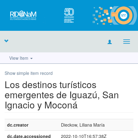
Toggl
navig
View Item
Show simple item record
Los destinos turísticos
emergentes de Iguazú, San
Ignacio y Moconá
dc.creator
Dieckow, Liliana María
dc.date.accessioned
2022-10-10T16:57:38Z