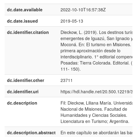
dc.date.available
2022-10-10T16:57:38Z
dc.date.issued
2019-05-13
dc.identifier.citation
Dieckow, L. (2019). Los destinos turísti
emergentes de Iguazú, San Ignacio y
Moconá. En: El turismo en Misiones. U
primera aproximación desde lo
interdisciplinario. 1° editorial compendi
Posadas: Tierra Colorada. Editorial. (pp
111- 150).
dc.identifier.other
23711
dc.identifier.uri
https://hdl.handle.net/20.500.12219/38
dc.description
Fil: Dieckow, Liliana María. Universidad
Nacional de Misiones. Facultad de
Humanidades y Ciencias Sociales.
Licenciatura en Turismo; Argentina.
dc.description.abstract
En este capítulo se abordarán las base