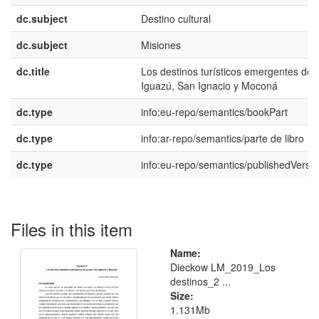
dc.subject
Destino cultural
dc.subject
Misiones
dc.title
Los destinos turísticos emergentes de
Iguazú, San Ignacio y Moconá
dc.type
info:eu-repo/semantics/bookPart
dc.type
info:ar-repo/semantics/parte de libro
dc.type
info:eu-repo/semantics/publishedVersi
Files in this item
Name:
Dieckow LM_2019_Los
destinos_2 ...
Size:
1.131Mb