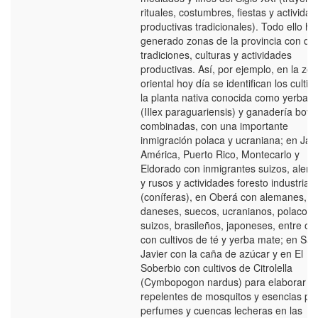
rituales, costumbres, fiestas y activida
productivas tradicionales). Todo ello ha
generado zonas de la provincia con di
tradiciones, culturas y actividades
productivas. Así, por ejemplo, en la zo
oriental hoy día se identifican los cultiv
la planta nativa conocida como yerba 
(IIlex paraguariensis) y ganadería bovi
combinadas, con una importante
inmigración polaca y ucraniana; en Jar
América, Puerto Rico, Montecarlo y
Eldorado con inmigrantes suizos, alem
y rusos y actividades foresto industriale
(coníferas), en Oberá con alemanes,
daneses, suecos, ucranianos, polacos,
suizos, brasileños, japoneses, entre otr
con cultivos de té y yerba mate; en San
Javier con la caña de azúcar y en El
Soberbio con cultivos de Citrolella
(Cymbopogon nardus) para elaborar
repelentes de mosquitos y esencias pa
perfumes y cuencas lecheras en las