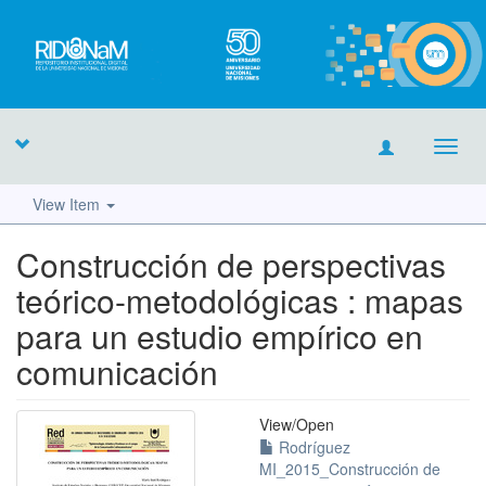
Toggl
navig
View Item
Construcción de perspectivas
teórico-metodológicas : mapas
para un estudio empírico en
comunicación
View/
Open
Rodríguez
MI_2015_Construcción de