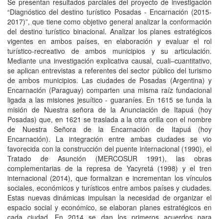
Se presentan resultados parciales del proyecto de investigación
“Diagnóstico del destino turístico Posadas - Encarnación (2015-
2017)”, que tiene como objetivo general analizar la conformación
del destino turístico binacional. Analizar los planes estratégicos
vigentes en ambos países, en elaboración y evaluar el rol
turístico-recreativo de ambos municipios y su articulación.
Mediante una investigación explicativa causal, cuali–cuantitativo,
se aplican entrevistas a referentes del sector público del turismo
de ambos municipios. Las ciudades de Posadas (Argentina) y
Encarnación (Paraguay) comparten una misma raíz fundacional
ligada a las misiones jesuítico - guaraníes. En 1615 se funda la
misión de Nuestra señora de la Anunciación de Itapuá (hoy
Posadas) que, en 1621 se traslada a la otra orilla con el nombre
de Nuestra Señora de la Encarnación de Itapuá (hoy
Encarnación). La integración entre ambas ciudades se vio
favorecida con la construcción del puente internacional (1990), el
Tratado de Asunción (MERCOSUR 1991), las obras
complementarias de la represa de Yacyretá (1998) y el tren
internacional (2014), que formalizan e incrementan los vínculos
sociales, económicos y turísticos entre ambos países y ciudades.
Estas nuevas dinámicas impulsan la necesidad de organizar el
espacio social y económico, se elaboran planes estratégicos en
cada ciudad. En 2014 se dan los primeros acuerdos para