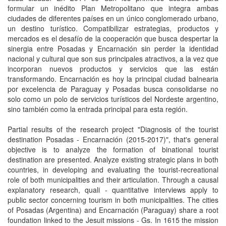
formular un inédito Plan Metropolitano que integra ambas
ciudades de diferentes países en un único conglomerado urbano,
un destino turístico. Compatibilizar estrategias, productos y
mercados es el desafío de la cooperación que busca despertar la
sinergia entre Posadas y Encarnación sin perder la identidad
nacional y cultural que son sus principales atractivos, a la vez que
incorporan nuevos productos y servicios que las están
transformando. Encarnación es hoy la principal ciudad balnearia
por excelencia de Paraguay y Posadas busca consolidarse no
solo como un polo de servicios turísticos del Nordeste argentino,
sino también como la entrada principal para esta región.
Partial results of the research project "Diagnosis of the tourist
destination Posadas - Encarnación (2015-2017)", that's general
objective is to analyze the formation of binational tourist
destination are presented. Analyze existing strategic plans in both
countries, in developing and evaluating the tourist-recreational
role of both municipalities and their articulation. Through a causal
explanatory research, quali - quantitative interviews apply to
public sector concerning tourism in both municipalities. The cities
of Posadas (Argentina) and Encarnación (Paraguay) share a root
foundation linked to the Jesuit missions - Gs. In 1615 the mission