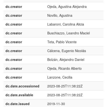
dc.creator
Ojeda, Agustina Alejandra
dc.creator
Novillo, Agustina
dc.creator
Labaroni, Carolina Alicia
dc.creator
Buschiazzo, Leandro Maciel
dc.creator
Teta, Pablo Vicente
dc.creator
Cálcena, Eugenio Nicolás
dc.creator
Bolzán, Alejandro Daniel
dc.creator
Ojeda, Ricardo Alberto
dc.creator
Lanzone, Cecilia
dc.date.accessioned
2023-08-25T11:38:22Z
dc.date.available
2023-08-25T11:38:22Z
dc.date.issued
2019-11-30