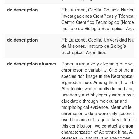
dc.description
Fil: Lanzone, Cecilia. Consejo Nacional
Investigaciones Científicas y Técnicas.
Centro Científico Tecnológico (Nordeste
Instituto de Biología Subtropical; Argent
dc.description
Fil: Lanzone, Cecilia. Universidad Naci
de Misiones. Instituto de Biología
Subtropical; Argentina.
dc.description.abstract
Rodents are a very diverse group with 
chromosome variability. One of the mos
species rich linage in the Neotropics is 
Sigmodontinae. Among them, the tribe
Abrotrichini was recently defined and it
taxonomy and phylogeny were mostly
elucidated through molecular and
morphological evidence. Meanwhile,
chromosome data were only secondaril
used because of fragmentary informatio
this contribution, we conduct a chrom
characterization of Abrothrix hirta, A.
olivacea, A. andina, and Paynomys