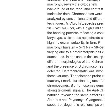
macronyx, review the cytogenetic
background of the tribe, and contrast it 
molecular data. Chromosomes were
analyzed by conventional and differenti
techniques. All Abrothrix species prese
2n = 52/FNa = 56, with a high similarity 
the banding patterns reflecting a conse
karyotype, which does not coincide with 
high molecular variability. In turn, P.
macronyx have 2n = 54/FNa = 58–59,
varying due to a heteromorphic pair of
autosomes. In addition, in this last spec
different morphologies of the X chrom
and the presence of B chromosomes w
detected. Heterochromatin was involved
these variants. The telomeric probe in P
macronyx marks terminal regions of all
chromosomes. B chromosomes genera
strong telomeric signals. The Ag-NORs
banding revealed the same patterns in
Abrothrix and Paynomys. Cytogenetic d
support phylogenetic relationships prev