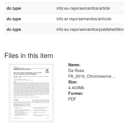
dc.type
info:eu-repo/semantics/article
dc.type
info:ar-repo/semantics/artículo
dc.type
info:eu-repo/semantics/publishedVersi
Files in this item
Name:
Da Rosa
FA_2019_Chromosome ...
Size:
4.403Mb
Format:
PDF