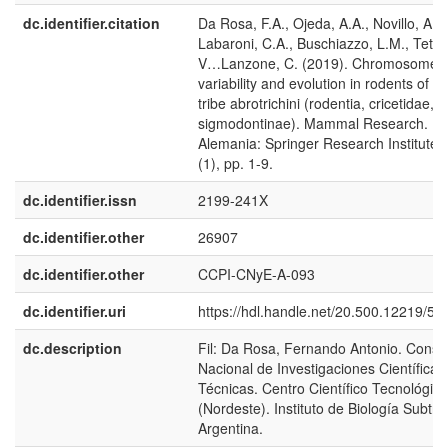
dc.identifier.citation
Da Rosa, F.A., Ojeda, A.A., Novillo, A.,
Labaroni, C.A., Buschiazzo, L.M., Teta, 
V…Lanzone, C. (2019). Chromosome
variability and evolution in rodents of th
tribe abrotrichini (rodentia, cricetidae,
sigmodontinae). Mammal Research.
Alemania: Springer Research Institute,
(1), pp. 1-9.
dc.identifier.issn
2199-241X
dc.identifier.other
26907
dc.identifier.other
CCPI-CNyE-A-093
dc.identifier.uri
https://hdl.handle.net/20.500.12219/50
dc.description
Fil: Da Rosa, Fernando Antonio. Conse
Nacional de Investigaciones Científicas
Técnicas. Centro Científico Tecnológico
(Nordeste). Instituto de Biología Subtrop
Argentina.