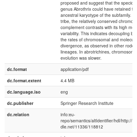
proposed and suggest that the speciou
genus Abrothrix could have retained th
ancestral karyotype of the subfamily. In
tribe, the relatively conserved chromo
complement contrasts with its high mol
variability. This indicates decoupling b
the rates of chromosomal and molecula
divergence, as observed in other roden
lineages. In abrotrichines, chromosome
evolution was slower.
dc.format
application/pdf
dc.format.extent
4.4 MB
dc.language.iso
eng
dc.publisher
Springer Research Institute
dc.relation
info:eu-
repo/semantics/altIdentifier/hdl/http://h
dle.net/11336/118812