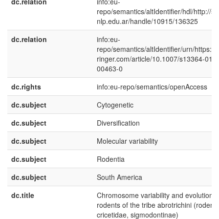
dc.relation
info:eu-
repo/semantics/altIdentifier/hdl/http://se
nlp.edu.ar/handle/10915/136325
dc.relation
info:eu-
repo/semantics/altIdentifier/urn/https://l
ringer.com/article/10.1007/s13364-019-
00463-0
dc.rights
info:eu-repo/semantics/openAccess
dc.subject
Cytogenetic
dc.subject
Diversification
dc.subject
Molecular variability
dc.subject
Rodentia
dc.subject
South America
dc.title
Chromosome variability and evolution i
rodents of the tribe abrotrichini (rodenti
cricetidae, sigmodontinae)