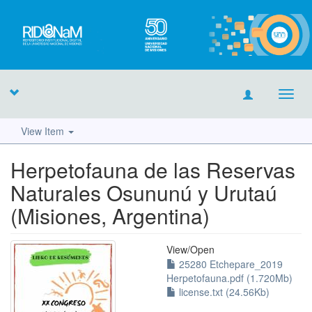
Toggl
navig
View Item
Herpetofauna de las Reservas
Naturales Osununú y Urutaú
(Misiones, Argentina)
View/
Open
25280 Etchepare_2019
Herpetofauna.pdf (1.720Mb)
license.txt (24.56Kb)