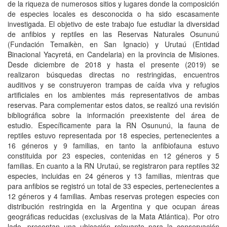
de la riqueza de numerosos sitios y lugares donde la composición
de especies locales es desconocida o ha sido escasamente
investigada. El objetivo de este trabajo fue estudiar la diversidad
de anfibios y reptiles en las Reservas Naturales Osununú
(Fundación Temaikèn, en San Ignacio) y Urutaú (Entidad
Binacional Yacyretá, en Candelaria) en la provincia de Misiones.
Desde diciembre de 2018 y hasta el presente (2019) se
realizaron búsquedas directas no restringidas, encuentros
auditivos y se construyeron trampas de caída viva y refugios
artificiales en los ambientes más representativos de ambas
reservas. Para complementar estos datos, se realizó una revisión
bibliográfica sobre la información preexistente del área de
estudio. Específicamente para la RN Osununú, la fauna de
reptiles estuvo representada por 18 especies, pertenecientes a
16 géneros y 9 familias, en tanto la anfibiofauna estuvo
constituida por 23 especies, contenidas en 12 géneros y 5
familias. En cuanto a la RN Urutaú, se registraron para reptiles 32
especies, incluidas en 24 géneros y 13 familias, mientras que
para anfibios se registró un total de 33 especies, pertenecientes a
12 géneros y 4 familias. Ambas reservas protegen especies con
distribución restringida en la Argentina y que ocupan áreas
geográficas reducidas (exclusivas de la Mata Atlántica). Por otro
lado, presentan una ubicación relevante para la conservación