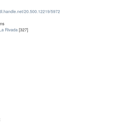
hdl.handle.net/20.500.12219/5972
ons
 La Rivada
[327]
: