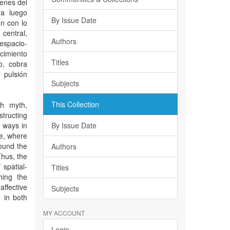
genes del
ra luego
By Issue Date
ón con lo
central,
Authors
espacio-
cimiento
Titles
o, cobra
 pulsión
Subjects
This Collection
th myth,
tructing
e ways in
By Issue Date
re, where
ound the
Authors
Thus, the
 spatial-
Titles
hing the
affective
Subjects
 in both
MY ACCOUNT
Login