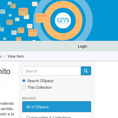
Login
da
View Item
ito
Search DSpace
This Collection
BROWSE
tendiendo
All of DSpace
sentido,
ción a la
Communities & Collections