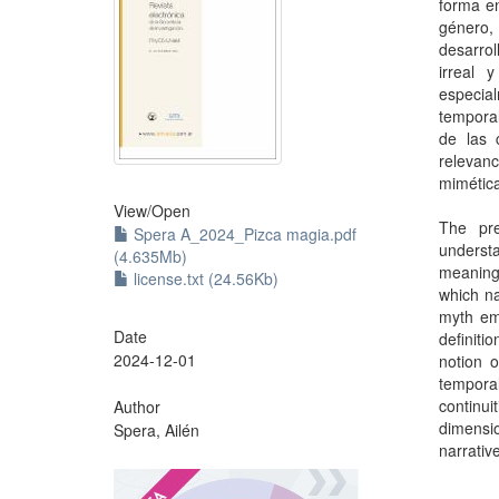
forma en
género,
desarrol
irreal 
especia
temporal
de las 
relevan
mimética
View/
Open
The pre
Spera A_2024_Pizca magia.pdf
understa
(4.635Mb)
meaning.
license.txt (24.56Kb)
which na
myth em
Date
definiti
2024-12-01
notion o
tempora
continui
Author
dimensi
Spera, Ailén
narrativ
?