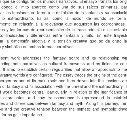
 que se configuran los mundos narrativos. El ensayo transita los orí
 donde el mito aparece como una de sus raíces primarias, pa
lar las tensiones en torno a la definición de la fantasía y su asociaci
y lo extraordinario. Es así como la noción de mundo se torna 
lmente en relación a la relevancia que adquieren las coordenadas 
es y las formas de representación de la trascendencia en el estable
continuidades y diferencias entre fantasía y mito. En este trayect
cia la dimensión afectiva y la tensión creativa que se da entre la
 y simbólica en ambas formas narrativas.
sent work addresses the fantasy genre and its relationship wi
nding both narratives as cultural frameworks and as fields for cons
 It aims to establish certain regularities that allow an approach to th
rrative worlds are configured. The essay traces the origins of the gen
erges as one of its main roots and then delves into the tensions ar
on of fantasy and its association with the unreal and the extraordinary. 
f world becomes central, particularly in relation to the significance of
l coordinates, and how transcendence is represented in establis
ties and differences between fantasy and myth. Along this journey, the 
on and the creative tension between the mimetic and symbolic drive
e forms gain importance.