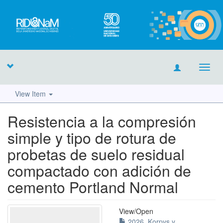
Toggl
navig
View Item
Resistencia a la compresión
simple y tipo de rotura de
probetas de suelo residual
compactado con adición de
cemento Portland Normal
View/
Open
2026_Korpys y