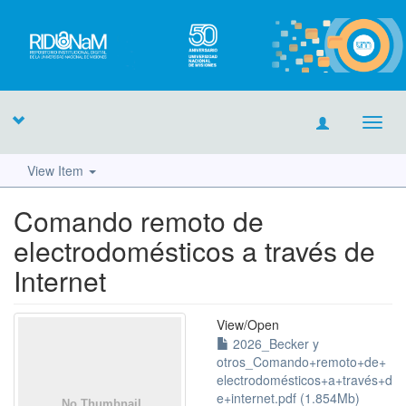
Toggl
navig
View Item
Comando remoto de
electrodomésticos a través de
Internet
View/
Open
2026_Becker y
otros_Comando+remoto+de+
electrodomésticos+a+través+d
e+internet.pdf (1.854Mb)