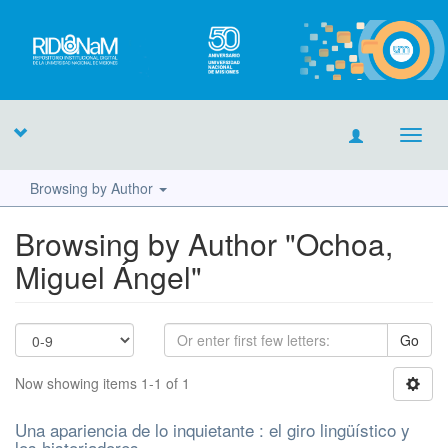
Toggl
navig
Browsing by Author
Browsing by Author "Ochoa,
Miguel Ángel"
Go
Now showing items 1-1 of 1
Una apariencia de lo inquietante : el giro lingüístico y
los historiadores