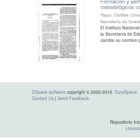
Formación y perf
metodológicos 
Yapur, Clotilde
(
Univ
Secretaría de Inves
El Instituto Nacion
la Secretaría de Ed
cambio su nombre po
DSpace software
copyright © 2002-2016
DuraSpace
Contact Us
|
Send Feedback
Repositorio Ins
Licenc