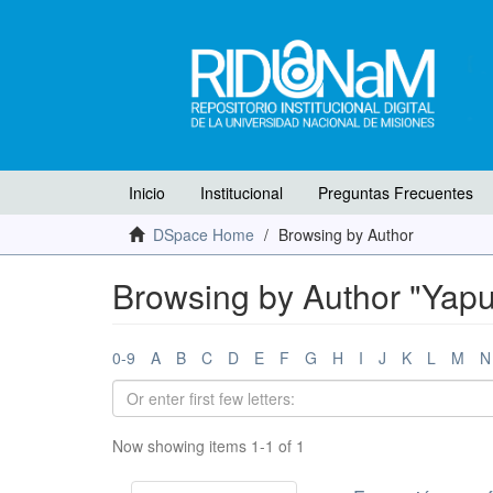
Inicio
Institucional
Preguntas Frecuentes
DSpace Home
Browsing by Author
Browsing by Author "Yapur
0-9
A
B
C
D
E
F
G
H
I
J
K
L
M
N
Now showing items 1-1 of 1