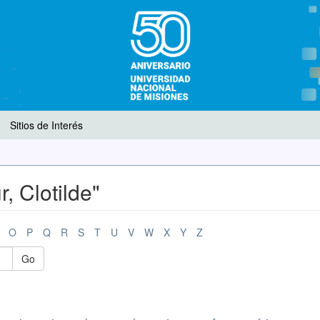
Sitios de Interés
, Clotilde"
O
P
Q
R
S
T
U
V
W
X
Y
Z
Go