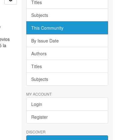
Titles
Subjects
e
This Community
evios
By Issue Date
ó la
Authors
Titles
Subjects
MY ACCOUNT
Login
Register
DISCOVER