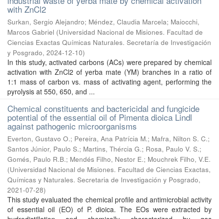
industrial waste of yerba mate by chemical activation
with ZnCl2
Surkan, Sergio Alejandro; Méndez, Claudia Marcela; Maiocchi,
Marcos Gabriel
(
Universidad Nacional de Misiones. Facultad de
Ciencias Exactas Químicas Naturales. Secretaría de Investigación
y Posgrado
,
2024-12-10
)
In this study, activated carbons (ACs) were prepared by chemical
activation with ZnCl2 of yerba mate (YM) branches in a ratio of
1:1 mass of carbon vs. mass of activating agent, performing the
pyrolysis at 550, 650, and ...
Chemical constituents and bactericidal and fungicide
potential of the essential oil of Pimenta dioica Lindl
against pathogenic microorganisms
Everton, Gustavo O.; Pereira, Ana Patrícia M.; Mafra, Nilton S. C.;
Santos Júnior, Paulo S.; Martins, Thércia G.; Rosa, Paulo V. S.;
Gomés, Paulo R.B.; Mendés Filho, Nestor E.; Mouchrek Filho, V.E.
(
Universidad Nacional de Misiones. Facultad de Ciencias Exactas,
Químicas y Naturales. Secretaria de Investigación y Posgrado
,
2021-07-28
)
This study evaluated the chemical profile and antimicrobial activity
of essential oil (EO) of P. dioica. The EOs were extracted by