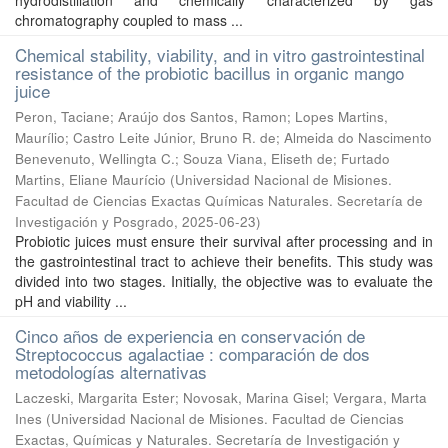
hydrodistillation and chemically characterized by gas
chromatography coupled to mass ...
Chemical stability, viability, and in vitro gastrointestinal
resistance of the probiotic bacillus in organic mango
juice
Peron, Taciane; Araújo dos Santos, Ramon; Lopes Martins,
Maurílio; Castro Leite Júnior, Bruno R. de; Almeida do Nascimento
Benevenuto, Wellingta C.; Souza Viana, Eliseth de; Furtado
Martins, Eliane Maurício
(
Universidad Nacional de Misiones.
Facultad de Ciencias Exactas Químicas Naturales. Secretaría de
Investigación y Posgrado
,
2025-06-23
)
Probiotic juices must ensure their survival after processing and in
the gastrointestinal tract to achieve their benefits. This study was
divided into two stages. Initially, the objective was to evaluate the
pH and viability ...
Cinco años de experiencia en conservación de
Streptococcus agalactiae : comparación de dos
metodologías alternativas
Laczeski, Margarita Ester; Novosak, Marina Gisel; Vergara, Marta
Ines
(
Universidad Nacional de Misiones. Facultad de Ciencias
Exactas, Químicas y Naturales. Secretaría de Investigación y