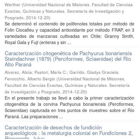
Werther
(
Universidad Nacional de Misiones. Facultad de Ciencias
Exactas, Químicas y Naturales. Secretaría de Investigación y
Posgrado
,
2014-12-20
)
Se determinó el contenido de polifenoles totales por método de
Folin Ciocalteu y capacidad antioxidante por método FRAP, en 3
variedades de manzanas cultivadas en Chile: Granny Smith,
Royal Gala y Fuji (enteras y sin ...
Caracterización citogenética de Pachyurus bonariensis
Steindachner (1879) (Perciformes, Sciaenidae) del Rio
Alto Paraná
Alvarez, Alicia; Pastori, Maria C.; Garrido, Gladys Graciela;
Fenocchio, Alberto Sergio
(
Universidad Nacional de Misiones.
Facultad de Ciencias Exactas, Químicas y Naturales. Secretaría
de Investigación y Posgrado
,
2014-12-20
)
En el presente trabajo se llevó a cabo la primer caracterización
citogenética de la corvina Pachyurus bonariensis (Perciformes,
Sciaenidae) capturada en tres puntos de muestreo sobre el Río
Paraná. Las preparaciones ...
Caracterización de desechos de fundición
arqueológicos : la metalurgia colonial en Fundiciones 2,
Rinconada, Jujuy