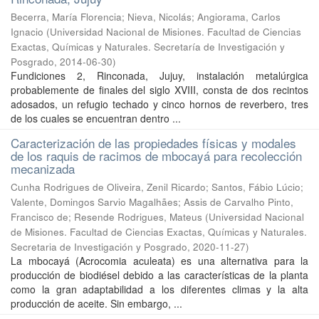
Becerra, María Florencia; Nieva, Nicolás; Angiorama, Carlos
Ignacio
(
Universidad Nacional de Misiones. Facultad de Ciencias
Exactas, Químicas y Naturales. Secretaría de Investigación y
Posgrado
,
2014-06-30
)
Fundiciones 2, Rinconada, Jujuy, instalación metalúrgica
probablemente de finales del siglo XVIII, consta de dos recintos
adosados, un refugio techado y cinco hornos de reverbero, tres
de los cuales se encuentran dentro ...
Caracterización de las propiedades físicas y modales
de los raquis de racimos de mbocayá para recolección
mecanizada
Cunha Rodrigues de Oliveira, Zenil Ricardo; Santos, Fábio Lúcio;
Valente, Domingos Sarvio Magalhães; Assis de Carvalho Pinto,
Francisco de; Resende Rodrigues, Mateus
(
Universidad Nacional
de Misiones. Facultad de Ciencias Exactas, Químicas y Naturales.
Secretaria de Investigación y Posgrado
,
2020-11-27
)
La mbocayá (Acrocomia aculeata) es una alternativa para la
producción de biodiésel debido a las características de la planta
como la gran adaptabilidad a los diferentes climas y la alta
producción de aceite. Sin embargo, ...