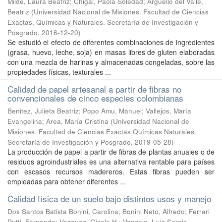
Milde, Laura Beatriz; Chigal, Paola Soledad; Argüello del Valle,
Beatriz
(
Universidad Nacional de Misiones. Facultad de Ciencias
Exactas, Químicas y Naturales. Secretaría de Investigación y
Posgrado
,
2016-12-20
)
Se estudió el efecto de diferentes combinaciones de ingredientes
(grasa, huevo, leche, soja) en masas libres de gluten elaboradas
con una mezcla de harinas y almacenadas congeladas, sobre las
propiedades físicas, texturales ...
Calidad de papel artesanal a partir de fibras no
convencionales de cinco especies colombianas
Benitez, Julieta Beatriz; Popo Amu, Manuel; Vallejos, María
Evangelina; Area, María Cristina
(
Universidad Nacional de
Misiones. Facultad de Ciencias Exactas Químicas Naturales.
Secretaría de Investigación y Posgrado
,
2019-05-28
)
La producción de papel a partir de fibras de plantas anuales o de
residuos agroindustriales es una alternativa rentable para países
con escasos recursos madereros. Estas fibras pueden ser
empleadas para obtener diferentes ...
Calidad física de un suelo bajo distintos usos y manejo
Dos Santos Batista Bonini, Carolina; Bonini Neto, Alfredo; Ferrari
Putti, Fernando; Vazquez, Gisele H.; Vanzela, Luís Sergio