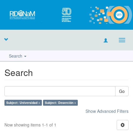
Toggl
navig
Search
Search
Go
Subject: Universidad ×
Subject: Deserción ×
Show Advanced Filters
Now showing items 1-1 of 1