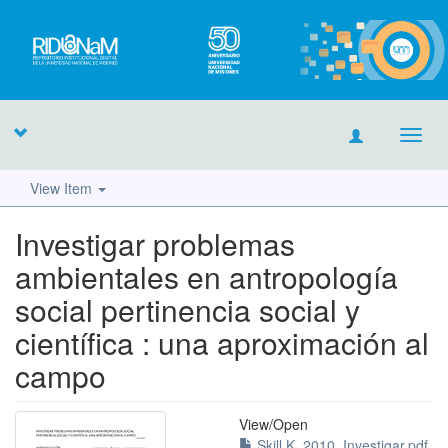
Toggl
navig
View Item
Investigar problemas
ambientales en antropología
social pertinencia social y
científica : una aproximación al
campo
View/
Open
Skill K_2010_Investigar.pdf