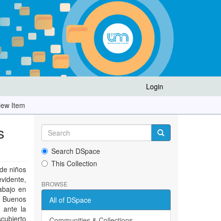
Login
iew Item
s
Search DSpace
This Collection
 de niños
vidente,
BROWSE
abajo en
de Buenos
All of DSpace
 ante la
cubierto
Communities & Collections