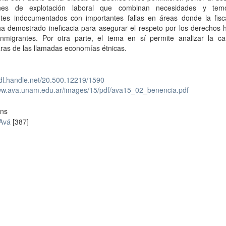
iones de explotación laboral que combinan necesidades y tem
ntes indocumentados con importantes fallas en áreas donde la fisca
 ha demostrado ineficacia para asegurar el respeto por los derechos
inmigrantes. Por otra parte, el tema en sí permite analizar la ca
ras de las llamadas economías étnicas.
hdl.handle.net/20.500.12219/1590
www.ava.unam.edu.ar/images/15/pdf/ava15_02_benencia.pdf
ons
 Avá
[387]