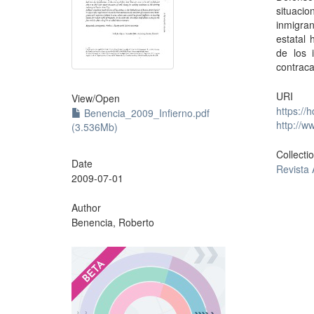
situac
inmigra
estatal
de los 
contraca
URI
View/
Open
https://
Benencia_2009_Infierno.pdf
http://
(3.536Mb)
Collecti
Date
Revista
2009-07-01
Author
Benencia, Roberto
?