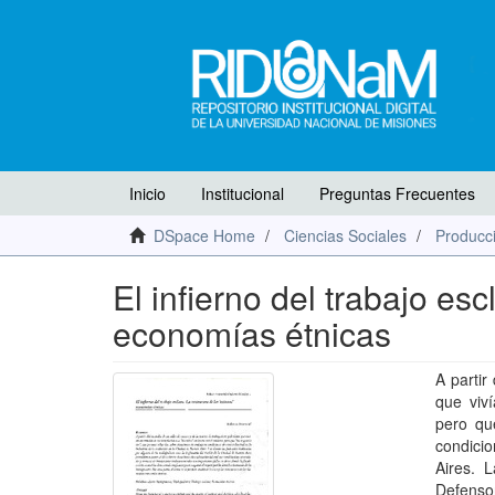
Inicio
Institucional
Preguntas Frecuentes
DSpace Home
Ciencias Sociales
Producci
El infierno del trabajo es
economías étnicas
A partir
que viv
pero qu
condicio
Aires. 
Defensor