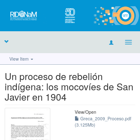
Toggl
navig
View Item
Un proceso de rebelión
indígena: los mocovíes de San
Javier en 1904
View/
Open
Greca_2009_Proceso.pdf
(3.125Mb)