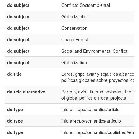
dc.subject
Conflicto Socioambiental
dc.subject
Globalización
dc.subject
Conservation
dc.subject
Chaco Forest
dc.subject
Social and Environmental Conflict
dc.subject
Globalization
dc.title
Loros, gripe aviar y soja : los alcances 
políticas globales sobre proyectos loca
dc.title.alternative
Parrots, avian flu and soybean : the im
of global politics on local projects
dc.type
info:eu-repo/semantics/article
dc.type
info:ar-repo/semantics/artículo
dc.type
info:eu-repo/semantics/publishedVersi