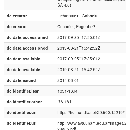
SA 4.0)
dc.creator
Lichtenstein, Gabriela
dc.creator
Coconier, Eugenio G.
dc.date.accessioned
2017-09-25T17:35:01Z
dc.date.accessioned
2019-08-21T15:42:52Z
dc.date.available
2017-09-25T17:35:01Z
dc.date.available
2019-08-21T15:42:52Z
dc.date.issued
2014-06-01
dc.identifier.issn
1851-1694
dc.identifier.other
RA-181
dc.identifier.uri
https://hdl.handle.net/20.500.12219/17
dc.identifier.uri
http://www.ava.unam.edu.ar/images/24/
24a05.pdf