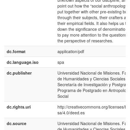
unknown aspects of our discipline, and 
point out how the “social anthropology”
put together with other pre-existing br
through their subjects, their crafters an
their empirical fields. It also helps us to
down the significance of denomination
to pay more attention to the questions 
the perspective of researches.
dc.format
application/pdf
dc.language.iso
spa
dc.publisher
Universidad Nacional de Misiones. Fac
de Humanidades y Ciencias Sociales.
Secretaría de Investigación y Postgrad
Programa de Postgrado en Antropolog
Social
dc.rights.uri
http://creativecommons.org/licenses/by
sa/4.0/deed.es
dc.source
Universidad Nacional de Misiones. Fac
de Humanidades y Ciencias Sociales.