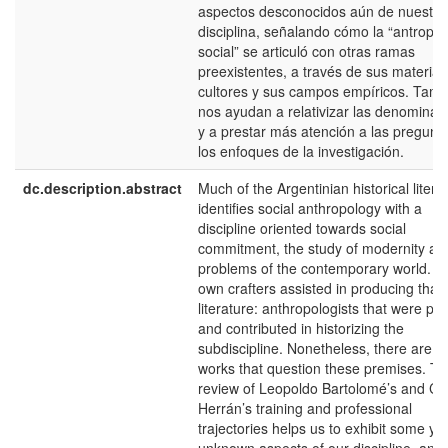
aspectos desconocidos aún de nuestra
disciplina, señalando cómo la “antropol
social” se articuló con otras ramas
preexistentes, a través de sus materias
cultores y sus campos empíricos. Tamb
nos ayudan a relativizar las denominac
y a prestar más atención a las pregunt
los enfoques de la investigación.
dc.description.abstract
Much of the Argentinian historical litera
identifies social anthropology with a
discipline oriented towards social
commitment, the study of modernity an
problems of the contemporary world. T
own crafters assisted in producing that
literature: anthropologists that were par
and contributed in historizing the
subdiscipline. Nonetheless, there are f
works that question these premises. T
review of Leopoldo Bartolomé’s and Ca
Herrán’s training and professional
trajectories helps us to exhibit some yet