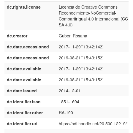
dc.rights.license
Licencia de Creative Commons
Reconocimiento-NoComercial-
CompartirIgual 4.0 Internacional (CC 
SA 4.0)
dc.creator
Guber, Rosana
dc.date.accessioned
2017-11-29T13:42:14Z
dc.date.accessioned
2019-08-21T15:43:15Z
dc.date.available
2017-11-29T13:42:14Z
dc.date.available
2019-08-21T15:43:15Z
dc.date.issued
2014-12-01
dc.identifier.issn
1851-1694
dc.identifier.other
RA-190
dc.identifier.uri
https://hdl.handle.net/20.500.12219/17