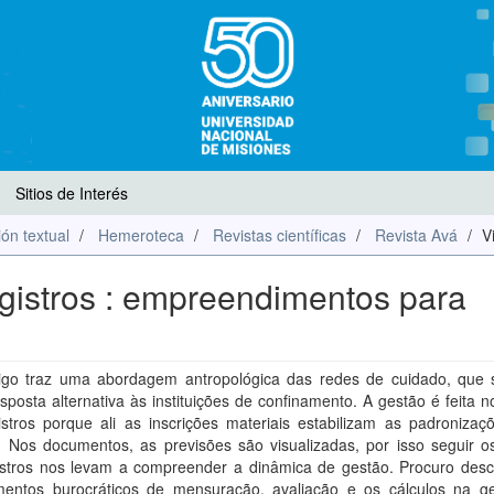
Sitios de Interés
ón textual
Hemeroteca
Revistas científicas
Revista Avá
V
gistros : empreendimentos para
tigo traz uma abordagem antropológica das redes de cuidado, que 
posta alternativa às instituições de confinamento. A gestão é feita
istros porque ali as inscrições materiais estabilizam as padronizaç
. Nos documentos, as previsões são visualizadas, por isso seguir os
istros nos levam a compreender a dinâmica de gestão. Procuro desc
mentos burocráticos de mensuração, avaliação e os cálculos na g