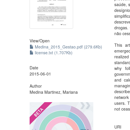
saúde, s
desígni
simplifi
descrev
drogas. 
não ces
View/
Open
This ar
Medina_2015_Gestao.pdf (279.6Kb)
emerged
license.txt (1.707Kb)
realize
standard
Date
why fol
2015-06-01
governm
and cal
managin
Author
describe
Medina Martinez, Mariana
network 
users. T
?
not ceas
URI