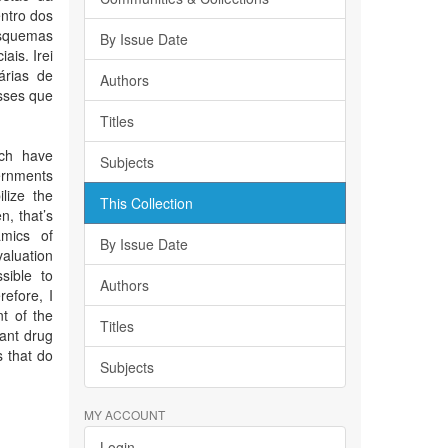
entro dos
esquemas
By Issue Date
ais. Irei
árias de
Authors
asses que
Titles
ich have
Subjects
ernments
lize the
This Collection
n, that’s
amics of
By Issue Date
aluation
sible to
Authors
efore, I
nt of the
Titles
nant drug
s that do
Subjects
MY ACCOUNT
Login