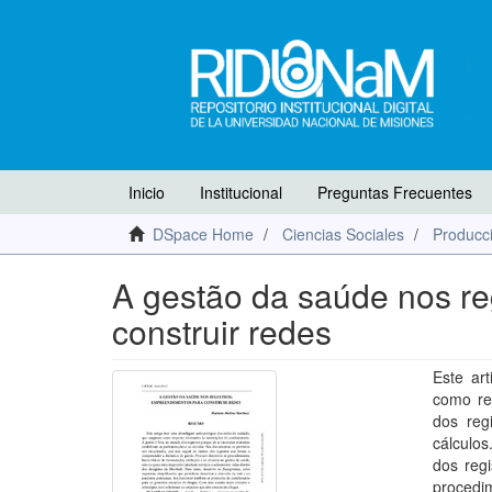
Inicio
Institucional
Preguntas Frecuentes
DSpace Home
Ciencias Sociales
Producci
A gestão da saúde nos re
construir redes
Este ar
como res
dos reg
cálculos
dos reg
procedi