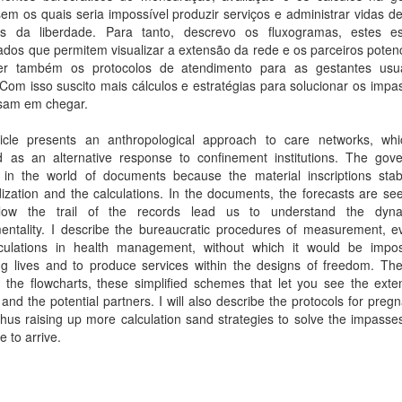
em os quais seria impossível produzir serviços e administrar vidas d
os da liberdade. Para tanto, descrevo os fluxogramas, estes 
cados que permitem visualizar a extensão da rede e os parceiros potenci
er também os protocolos de atendimento para as gestantes usu
Com isso suscito mais cálculos e estratégias para solucionar os imp
sam em chegar.
ticle presents an anthropological approach to care networks, wh
 as an alternative response to confinement institutions. The gov
d in the world of documents because the material inscriptions stabi
ization and the calculations. In the documents, the forecasts are see
low the trail of the records lead us to understand the dyn
entality. I describe the bureaucratic procedures of measurement, ev
culations in health management, without which it would be impos
g lives and to produce services within the designs of freedom. Ther
 the flowcharts, these simplified schemes that let you see the exte
and the potential partners. I will also describe the protocols for preg
hus raising up more calculation sand strategies to solve the impasse
e to arrive.