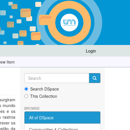
Login
iew Item
Search DSpace
This Collection
surgiram
 no mundo
BROWSE
ões e os
 rastros
All of DSpace
rever os
estão da
Communities & Collections