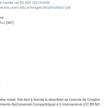
hdl.handle.net/20.500.12219/2009
www.ava.unam.edu.ar/images/26/pdf/n26a07.pdf
ons
 Avá
[387]
:
se noted, this item's license is described as Licencia de Creative
ento-NoComercial-CompartirIgual 4.0 Internacional (CC BY-NC-