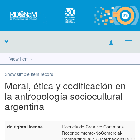
Toggl
navig
View Item
Show simple item record
Moral, ética y codificación en
la antropología sociocultural
argentina
dc.rights.license
Licencia de Creative Commons
Reconocimiento-NoComercial-
CompartirIgual 4.0 Internacional (CC 