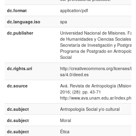
dc.format
application/pdf
dc.language.iso
spa
dc.publisher
Universidad Nacional de Misiones. Fac
de Humanidades y Ciencias Sociales.
Secretaría de Investigación y Postgrad
Programa de Postgrado en Antropolog
Social
dc.rights.uri
http://creativecommons.org/licenses/by
sa/4.0/deed.es
dc.source
Avá. Revista de Antropología (Misiones)
2016; (28): pp. 43-71
http://www.ava.unam.edu.ar/index.php
dc.subject
Antropología Social y/o cultural
dc.subject
Moral
dc.subject
Ética