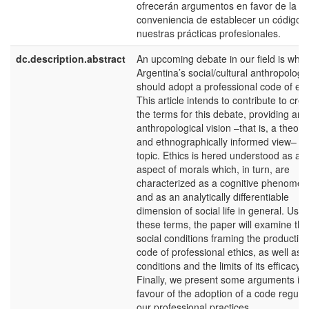
ofrecerán argumentos en favor de la
conveniencia de establecer un código 
nuestras prácticas profesionales.
dc.description.abstract
An upcoming debate in our field is whe
Argentina’s social/cultural anthropologis
should adopt a professional code of eth
This article intends to contribute to crea
the terms for this debate, providing an
anthropological vision –that is, a theoret
and ethnographically informed view– of
topic. Ethics is hered understood as an
aspect of morals which, in turn, are
characterized as a cognitive phenome
and as an analytically differentiable
dimension of social life in general. Usin
these terms, the paper will examine the
social conditions framing the production
code of professional ethics, as well as 
conditions and the limits of its efficacy.
Finally, we present some arguments in
favour of the adoption of a code regula
our professional practices.