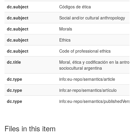
dc.subject
Códigos de ética
dc.subject
Social and/or cultural anthropology
dc.subject
Morals
dc.subject
Ethics
dc.subject
Code of professional ethics
dc.title
Moral, ética y codificación en la antrop
sociocultural argentina
dc.type
info:eu-repo/semantics/article
dc.type
info:ar-repo/semantics/artículo
dc.type
info:eu-repo/semantics/publishedVersi
Files in this item