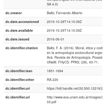
SA 4.0)
dc.creator
Balbi, Fernando Alberto
dc.date.accessioned
2019-10-29T14:10:39Z
dc.date.available
2019-10-29T14:10:39Z
dc.date.issued
2016-06-01
dc.identifier.citation
Balbi, F. A. (2016). Moral, ética y codifi
en la antropología sociocultural argenti
Avá. Revista de Antropología. Posadas
UNaM. FHyCS. PPAS; (28), 43-71.
dc.identifier.issn
1851-1694
dc.identifier.other
RA-220
dc.identifier.uri
https://hdl.handle.net/20.500.12219/20
dc.identifier.uri
http://www.ava.unam.edu.ar/images/28
03.pdf