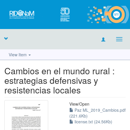
Toggl
navig
View Item
Cambios en el mundo rural :
estrategias defensivas y
resistencias locales
View/
Open
Paz ML_2019_Cambios.pdf
(221.6Kb)
license.txt (24.56Kb)