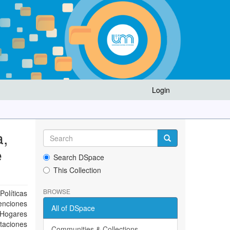
Login
a,
e
Search DSpace
This Collection
BROWSE
olíticas
venciones
All of DSpace
n Hogares
taciones
Communities & Collections