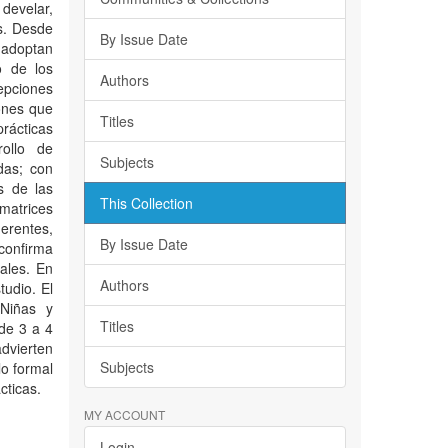
 develar,
as. Desde
By Issue Date
e adoptan
o de los
Authors
cepciones
iones que
Titles
rácticas
rollo de
Subjects
das; con
s de las
This Collection
matrices
erentes,
By Issue Date
confirma
gales. En
Authors
tudio. El
 Niñas y
Titles
de 3 a 4
advierten
Subjects
lo formal
cticas.
MY ACCOUNT
Login