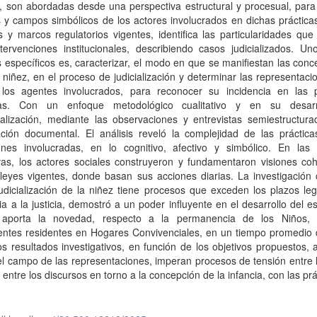
, son abordadas desde una perspectiva estructural y procesual, para
s y campos simbólicos de los actores involucrados en dichas práctic
s y marcos regulatorios vigentes, identifica las particularidades qu
tervenciones institucionales, describiendo casos judicializados. Un
s específicos es, caracterizar, el modo en que se manifiestan las con
 niñez, en el proceso de judicialización y determinar las representac
los agentes involucrados, para reconocer su incidencia en las p
nas. Con un enfoque metodológico cualitativo y en su desar
ualización, mediante las observaciones y entrevistas semiestructura
ación documental. El análisis reveló la complejidad de las práctica
ciones involucradas, en lo cognitivo, afectivo y simbólico. En las 
vas, los actores sociales construyeron y fundamentaron visiones coh
leyes vigentes, donde basan sus acciones diarias. La investigación 
udicialización de la niñez tiene procesos que exceden los plazos le
ia a la justicia, demostró a un poder influyente en el desarrollo del es
 aporta la novedad, respecto a la permanencia de los Niños,
entes residentes en Hogares Convivenciales, en un tiempo promedio 
s resultados investigativos, en función de los objetivos propuestos, 
l campo de las representaciones, imperan procesos de tensión entre 
l, entre los discursos en torno a la concepción de la infancia, con las prá