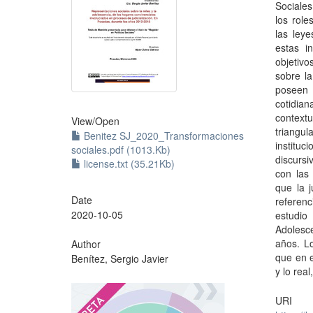
Sociales
los role
las leye
estas in
objetivo
sobre la
poseen 
cotidia
context
View/
Open
triangul
Benitez SJ_2020_Transformaciones
institu
sociales.pdf (1013.Kb)
discursi
license.txt (35.21Kb)
con las 
que la j
Date
referenc
2020-10-05
estudio
Adolesc
años. Lo
Author
que en e
Benítez, Sergio Javier
y lo rea
?
URI