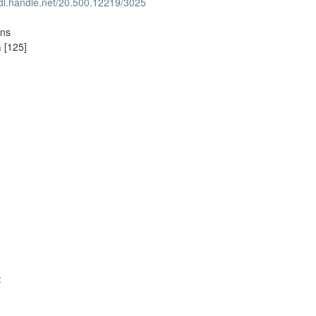
hdl.handle.net/20.500.12219/3025
ons
a
[125]
: