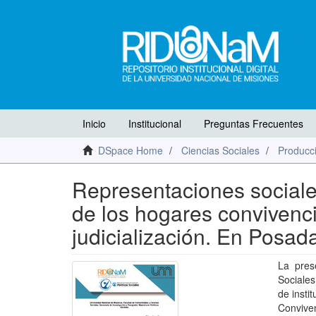
Inicio
Institucional
Preguntas Frecuentes
DSpace Home
Ciencias Sociales
Producci
Representaciones sociales
de los hogares convivenc
judicialización. En Posad
La prese
Sociales
de insti
Convive