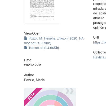
respect
mirada a
de epid
artícul
presagi
opinión 
View/
Open
URI
Pozzio M_Reseña Erikson_2020_RA-
https://
322.pdf (105.9Kb)
license.txt (24.56Kb)
Collecti
Revista
Date
2020-12-01
Author
Pozzio, María
?