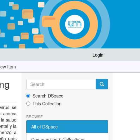
Login
iew Item
ing
Search DSpace
This Collection
virus se
o acerca
BROWSE
la salud
ntal y la
All of DSpace
omenzó a
eño país
Communities & Collections