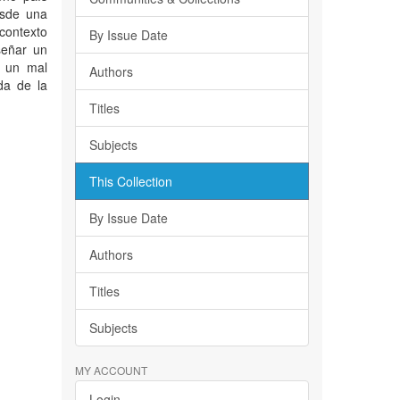
esde una
 contexto
By Issue Date
señar un
o un mal
Authors
da de la
Titles
Subjects
This Collection
By Issue Date
Authors
Titles
Subjects
MY ACCOUNT
Login