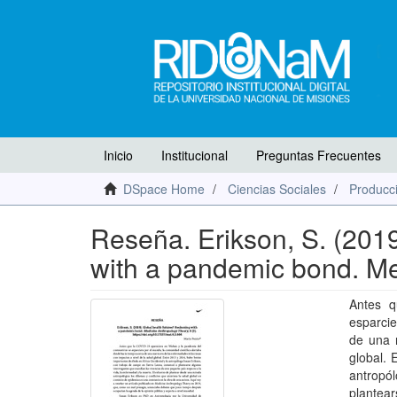
Inicio
Institucional
Preguntas Frecuentes
DSpace Home
Ciencias Sociales
Producci
Reseña. Erikson, S. (2019
with a pandemic bond. M
Antes q
esparcie
de una 
global. 
antropó
plantea