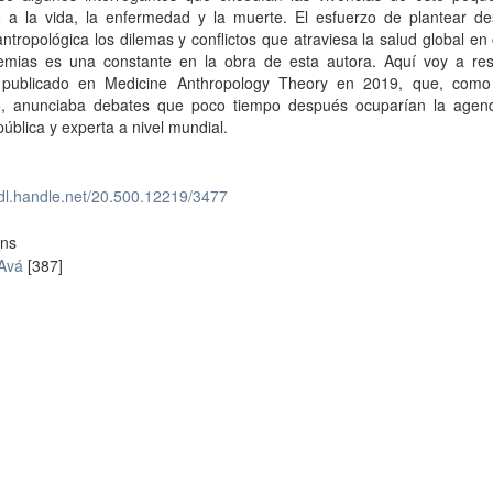
o a la vida, la enfermedad y la muerte. El esfuerzo de plantear d
ntropológica los dilemas y conflictos que atraviesa la salud global en
emias es una constante en la obra de esta autora. Aquí voy a re
o publicado en Medicine Anthropology Theory en 2019, que, com
o, anunciaba debates que poco tiempo después ocuparían la agen
pública y experta a nivel mundial.
hdl.handle.net/20.500.12219/3477
ons
 Avá
[387]