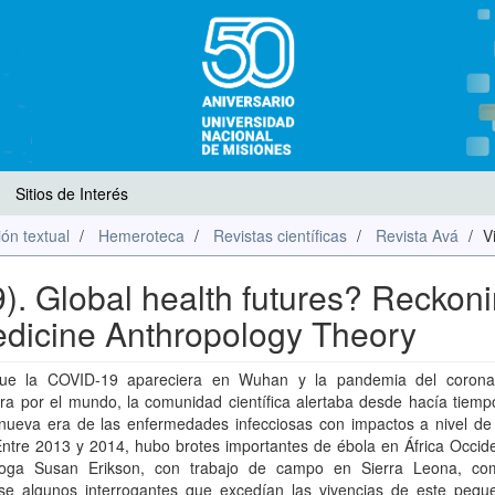
Sitios de Interés
ón textual
Hemeroteca
Revistas científicas
Revista Avá
V
). Global health futures? Reckon
edicine Anthropology Theory
ue la COVID-19 apareciera en Wuhan y la pandemia del corona
ra por el mundo, la comunidad científica alertaba desde hacía tiemp
nueva era de las enfermedades infecciosas con impactos a nivel de 
Entre 2013 y 2014, hubo brotes importantes de ébola en África Occide
loga Susan Erikson, con trabajo de campo en Sierra Leona, c
rse algunos interrogantes que excedían las vivencias de este pequ