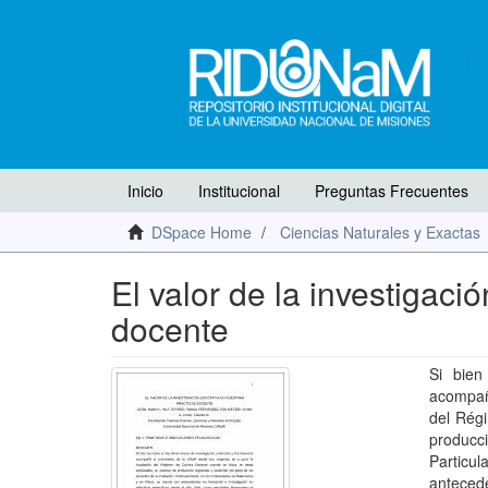
Inicio
Institucional
Preguntas Frecuentes
DSpace Home
Ciencias Naturales y Exactas
El valor de la investigaci
docente
Si bien
acompañó
del Régi
producc
Particu
anteced