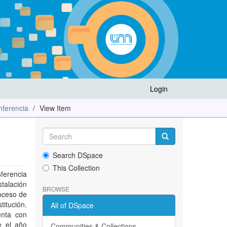
Login
ferencia
View Item
Search DSpace
This Collection
ferencia
stalación
BROWSE
roceso de
itución.
All of DSpace
enta con
e el año
Communities & Collections