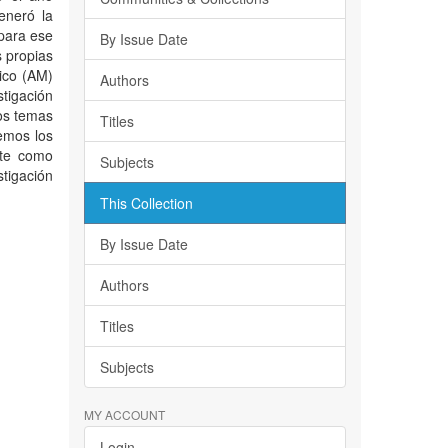
eneró la
para ese
By Issue Date
s propias
ico (AM)
Authors
tigación
los temas
Titles
emos los
nte como
Subjects
tigación
This Collection
By Issue Date
Authors
Titles
Subjects
MY ACCOUNT
Login