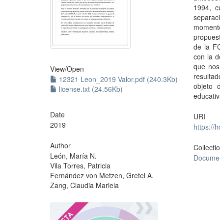
1994, c
separac
momento.
propues
de la F
con la d
que nos
View/
Open
resulta
12321 Leon_2019 Valor.pdf (240.3Kb)
objeto 
license.txt (24.56Kb)
educativ
Date
URI
2019
https://
Author
Collecti
León, María N.
Documen
Vila Torres, Patricia
Fernández von Metzen, Gretel A.
Zang, Claudia Mariela
?