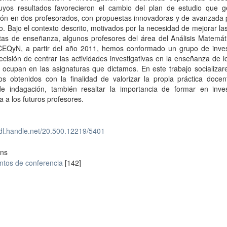
uyos resultados favorecieron el cambio del plan de estudio que g
ión en dos profesorados, con propuestas innovadoras y de avanzada 
 Bajo el contexto descrito, motivados por la necesidad de mejorar la
tas de enseñanza, algunos profesores del área del Análisis Matemát
CEQyN, a partir del año 2011, hemos conformado un grupo de inves
ecisión de centrar las actividades investigativas en la enseñanza de 
 ocupan en las asignaturas que dictamos. En este trabajo socializar
dos obtenidos con la finalidad de valorizar la propia práctica doce
de indagación, también resaltar la importancia de formar en inves
a a los futuros profesores.
hdl.handle.net/20.500.12219/5401
ons
tos de conferencia
[142]