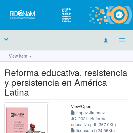
Toggl
navig
View Item
Reforma educativa, resistencia
y persistencia en América
Latina
View/
Open
Lopez Jimenez
JC_2021_Reforma
educativa.pdf (367.0Kb)
license.txt (24.56Kb)