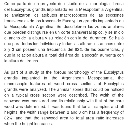
Como parte de un proyecto de estudio de la morfología fibrosa
del Eucalyptus grandis implantado en la Mesopotamia Argentina,
se analizaron los atributos macroscópicos de las secciones
transversales de los troncos de Eucalyptus grandis implantado en
la Mesopotamia Argentina. Se describieron las zonas anulares
que pueden distinguirse en un corte transversal típico, y se midió
el ancho de la albura y su relación con la del duramen. Se halló
que para todos los individuos y todas las alturas los anchos entre
2 y 3 cm poseen una frecuencia del 82% de las ocurrencias, y
que la relación albura al total del área de la sección aumenta con
la altura del tronco.
As part of a study of the fibrous morphology of the Eucalyptus
grandis implanted in the Argentinean Mesopotamia, the
macroscopic features of wood cross sections of Eucalyptus
grandis were analyzed. The annular zones that could be noticed
on a typical cross section were described. The width of the
sapwood was measured and its relationship with that of the core
wood was determined. It was found that for all samples and all
heights, the width range between 2 and 3 cm has a frequency of
82%, and that the sapwood area to total area ratio increases
when the height increases.