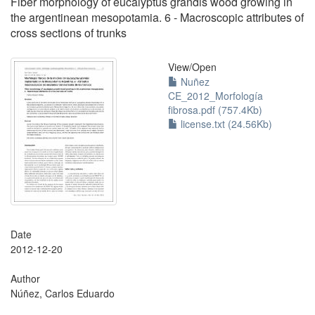
Fiber morphology of eucalyptus grandis wood growing in
the argentinean mesopotamia. 6 - Macroscopic attributes of
cross sections of trunks
View/
Open
Nuñez
CE_2012_Morfología
fibrosa.pdf (757.4Kb)
license.txt (24.56Kb)
Date
2012-12-20
Author
Núñez, Carlos Eduardo