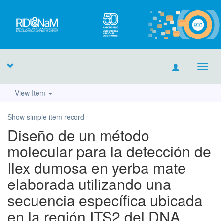
Toggl
navig
View Item
Show simple item record
Diseño de un método
molecular para la detección de
Ilex dumosa en yerba mate
elaborada utilizando una
secuencia específica ubicada
en la región ITS2 del DNA