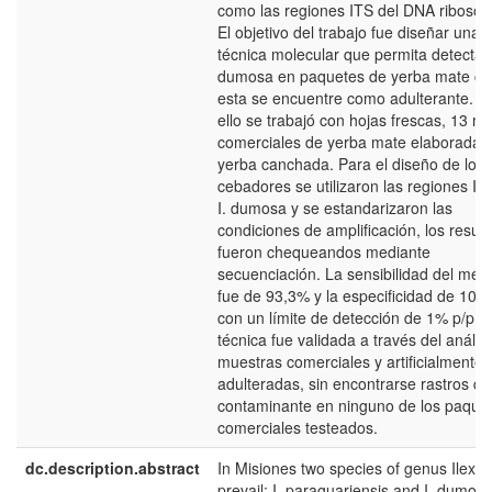
como las regiones ITS del DNA ribosóm
El objetivo del trabajo fue diseñar una
técnica molecular que permita detectar 
dumosa en paquetes de yerba mate c
esta se encuentre como adulterante. P
ello se trabajó con hojas frescas, 13 m
comerciales de yerba mate elaborada 
yerba canchada. Para el diseño de los
cebadores se utilizaron las regiones IT
I. dumosa y se estandarizaron las
condiciones de amplificación, los resul
fueron chequeandos mediante
secuenciación. La sensibilidad del mét
fue de 93,3% y la especificidad de 100
con un límite de detección de 1% p/p. 
técnica fue validada a través del anális
muestras comerciales y artificialmente
adulteradas, sin encontrarse rastros de
contaminante en ninguno de los paque
comerciales testeados.
dc.description.abstract
In Misiones two species of genus Ilex
prevail: I. paraguariensis and I. dumosa