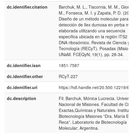
dc.identifier.citation
Barchuk, M. L., Tiscornia, M. M., Giorgi
M., Fonseca, M. I. y Zapata, P. D. (2013
Diseño de un método molecular para la
detección de Ilex dumosa en yerba ma
elaborada utilizando una secuencia
específica ubicada en la región ITS2 de
DNA ribosómico. Revista de Ciencia y
Tecnología (RECyT). Posadas (Misiones
UNaM. FCEQyN; 19(1), pp. 28-34.
dc.identifier.issn
1851-7587
dc.identifier.other
RCyT-227
dc.identifier.uri
https://hdl.handle.net/20.500.12219/60
dc.description
Fil: Barchuk, Mónica Lucrecia. Univers
Nacional de Misiones. Facultad de Cien
Exactas,Químicas y Naturales. Instituto
Biotecnología Misiones “Dra. María Eb
Reca”. Laboratorio de Biotecnología
Molecular; Argentina.