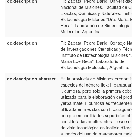
dc.description
Fil: Zapata, Pedro Darío. Universidad
Nacional de Misiones. Facultad de Cien
Exactas, Químicas y Naturales. Institut
Biotecnología Misiones “Dra. María Eb
Reca”. Laboratorio de Biotecnología
Molecular; Argentina.
dc.description
Fil: Zapata, Pedro Darío. Consejo Naci
de Investigaciones Científicas y Técnic
Instituto de Biotecnología Misiones “Dra
María Ebe Reca”. Laboratorio de
Biotecnología Molecular; Argentina.
dc.description.abstract
En la provincia de Misiones predomina
especies del género Ilex: I. paraguarien
I. dumosa, pero solo la primera debe s
utilizada para la elaboración del produc
yerba mate. I. dumosa es frecuenteme
utilizada en mezclas con I. paraguarien
aunque en cantidades superiores al 1
consideradas adulterantes. Desde el p
de vista tecnológico es factible diferenc
a través del uso de marcadores molecu