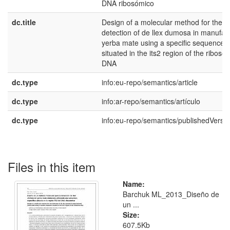
DNA ribosómico
dc.title
Design of a molecular method for the
detection of de llex dumosa in manufac
yerba mate using a specific sequence
situated in the its2 region of the riboso
DNA
dc.type
info:eu-repo/semantics/article
dc.type
info:ar-repo/semantics/artículo
dc.type
info:eu-repo/semantics/publishedVersi
Files in this item
Name:
Barchuk ML_2013_Diseño de
un ...
Size:
607.5Kb