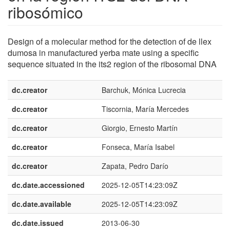
ribosómico
Design of a molecular method for the detection of de llex
dumosa in manufactured yerba mate using a specific
sequence situated in the its2 region of the ribosomal DNA
dc.creator
Barchuk, Mónica Lucrecia
dc.creator
Tiscornia, María Mercedes
dc.creator
Giorgio, Ernesto Martín
dc.creator
Fonseca, María Isabel
dc.creator
Zapata, Pedro Darío
dc.date.accessioned
2025-12-05T14:23:09Z
dc.date.available
2025-12-05T14:23:09Z
dc.date.issued
2013-06-30