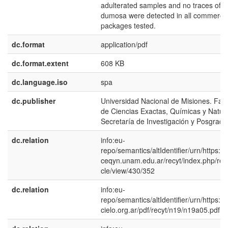
adulterated samples and no traces of I.
dumosa were detected in all commercia
packages tested.
dc.format
application/pdf
dc.format.extent
608 KB
dc.language.iso
spa
dc.publisher
Universidad Nacional de Misiones. Fac
de Ciencias Exactas, Químicas y Natura
Secretaría de Investigación y Posgrado
dc.relation
info:eu-
repo/semantics/altIdentifier/urn/https://
ceqyn.unam.edu.ar/recyt/index.php/recy
cle/view/430/352
dc.relation
info:eu-
repo/semantics/altIdentifier/urn/https:/
cielo.org.ar/pdf/recyt/n19/n19a05.pdf