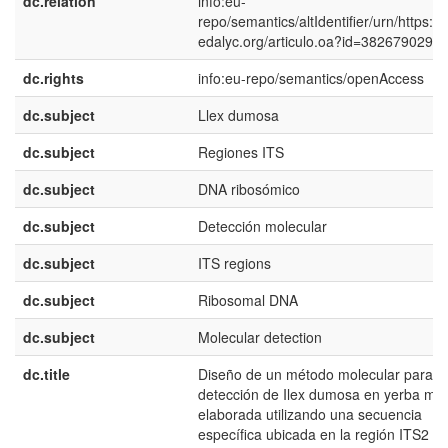
dc.relation
info:eu-
repo/semantics/altIdentifier/urn/https:/
edalyc.org/articulo.oa?id=3826790290
dc.rights
info:eu-repo/semantics/openAccess
dc.subject
Llex dumosa
dc.subject
Regiones ITS
dc.subject
DNA ribosómico
dc.subject
Detección molecular
dc.subject
ITS regions
dc.subject
Ribosomal DNA
dc.subject
Molecular detection
dc.title
Diseño de un método molecular para la
detección de Ilex dumosa en yerba ma
elaborada utilizando una secuencia
específica ubicada en la región ITS2 de