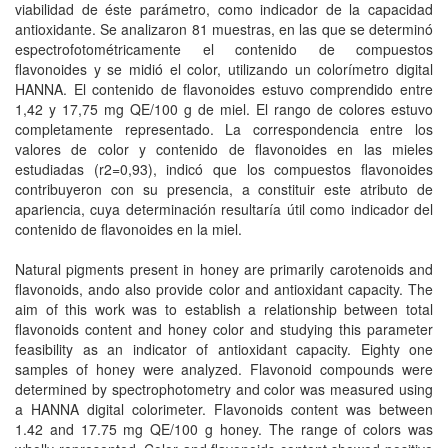
viabilidad de éste parámetro, como indicador de la capacidad
antioxidante. Se analizaron 81 muestras, en las que se determinó
espectrofotométricamente el contenido de compuestos
flavonoides y se midió el color, utilizando un colorímetro digital
HANNA. El contenido de flavonoides estuvo comprendido entre
1,42 y 17,75 mg QE/100 g de miel. El rango de colores estuvo
completamente representado. La correspondencia entre los
valores de color y contenido de flavonoides en las mieles
estudiadas (r2=0,93), indicó que los compuestos flavonoides
contribuyeron con su presencia, a constituir este atributo de
apariencia, cuya determinación resultaría útil como indicador del
contenido de flavonoides en la miel.
Natural pigments present in honey are primarily carotenoids and
flavonoids, ando also provide color and antioxidant capacity. The
aim of this work was to establish a relationship between total
flavonoids content and honey color and studying this parameter
feasibility as an indicator of antioxidant capacity. Eighty one
samples of honey were analyzed. Flavonoid compounds were
determined by spectrophotometry and color was measured using
a HANNA digital colorimeter. Flavonoids content was between
1.42 and 17.75 mg QE/100 g honey. The range of colors was