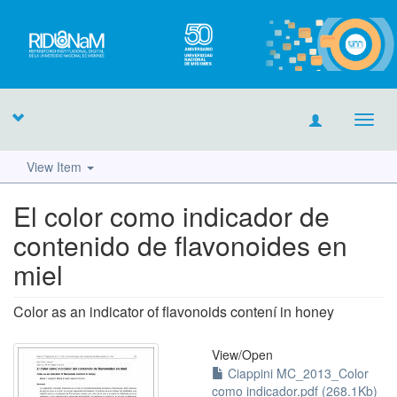
Toggl
navig
View Item
El color como indicador de
contenido de flavonoides en
miel
Color as an indicator of flavonoids contení in honey
View/
Open
Ciappini MC_2013_Color
como indicador.pdf (268.1Kb)