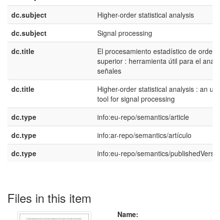
dc.subject
Higher-order statistical analysis
dc.subject
Signal processing
dc.title
El procesamiento estadístico de orden
superior : herramienta útil para el análi
señales
dc.title
Higher-order statistical analysis : an use
tool for signal processing
dc.type
info:eu-repo/semantics/article
dc.type
info:ar-repo/semantics/artículo
dc.type
info:eu-repo/semantics/publishedVersi
Files in this item
Name: