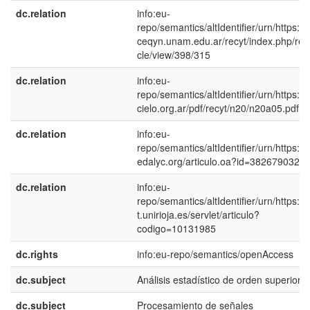
dc.relation
info:eu-
repo/semantics/altIdentifier/urn/https://
ceqyn.unam.edu.ar/recyt/index.php/recy
cle/view/398/315
dc.relation
info:eu-
repo/semantics/altIdentifier/urn/https:/
cielo.org.ar/pdf/recyt/n20/n20a05.pdf
dc.relation
info:eu-
repo/semantics/altIdentifier/urn/https:/
edalyc.org/articulo.oa?id=3826790320
dc.relation
info:eu-
repo/semantics/altIdentifier/urn/https://
t.unirioja.es/servlet/articulo?
codigo=10131985
dc.rights
info:eu-repo/semantics/openAccess
dc.subject
Análisis estadístico de orden superior
dc.subject
Procesamiento de señales