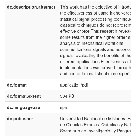
dc.description.abstract
This work has the objective of introduci
the effectiveness of using higher-order
statistical signal processing technique
classical techniques do not represent a
effective choice.This research revealed
some results from the higher-order sign
analysis of mechanical vibrations,
communications signals and noise corr
signals, evaluating the benefits of the
different applications.Effectiveness of t
implementations was proved through re
and computational simulation experime
dc.format
application/pdf
dc.format.extent
504 KB
dc.language.iso
spa
dc.publisher
Universidad Nacional de Misiones. Fac
de Ciencias Exactas, Químicas y Natura
Secretaría de Investigación y Posgrado